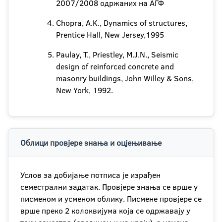
2007/2008 одржаних на АГФ
Chopra, A.K., Dynamics of structures,
Prentice Hall, New Jersey,1995
Paulay, T., Priestley, M.J.N., Seismic
design of reinforced concrete and
masonry buildings, John Willey & Sons,
New York, 1992.
Облици провјере знања и оцјењивање
Услов за добијање потписа је израђен
семестрални задатак. Провјере знања се врше у
писменом и усменом облику. Писмене провјере се
врше преко 2 колоквијума која се одржавају у