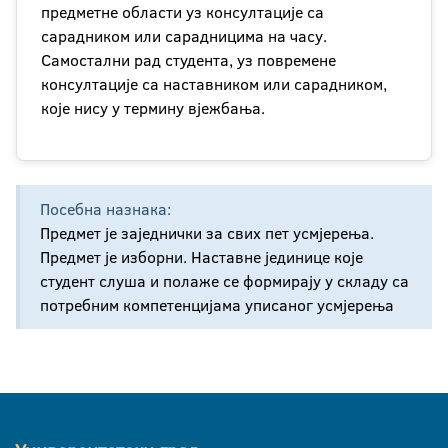
предметне области уз консултације са
сарадником или сарадницима на часу.
Самостални рад студента, уз повремене
консултације са наставником или сарадником,
које нису у термину вјежбања.
Посебна назнака:
Предмет је заједнички за свих пет усмјерења.
Предмет је изборни. Наставне јединице које
студент слуша и полаже се формирају у складу са
потребним компетенцијама уписаног усмјерења