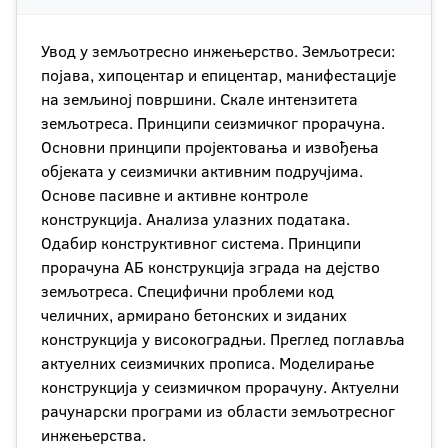
Увод у земљотресно инжењерство. Земљотреси:
појава, хипоцентар и епицентар, манифестације
на земљиној површини. Скале интензитета
земљотреса. Принципи сеизмичког прорачуна.
Основни принципи пројектовања и извођења
објеката у сеизмички активним подручјима.
Основе пасивне и активне контроле
конструкција. Анализа улазних података.
Одабир конструктивног система. Принципи
прорачуна АБ конструкција зграда на дејство
земљотреса. Специфични проблеми код
челичних, армирано бетонских и зиданих
конструкција у високоградњи. Преглед поглавља
актуелних сеизмичких прописа. Моделирање
конструкција у сеизмичком прорачуну. Актуелни
рачунарски програми из области земљотресног
инжењерства.