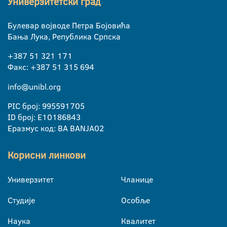
Универзитетски град
Булевар војводе Петра Бојовића
Бања Лука, Република Српска
+387 51 321 171
Факс: +387 51 315 694
info@unibl.org
PIC број: 995591705
ID број: E10186843
Еразмус код: BA BANJA02
Корисни линкови
Универзитет
Чланице
Студије
Особље
Наука
Квалитет