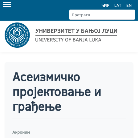
ЋИР
LAT
EN
Асеизмичко
пројектовање и
грађење
Акроним