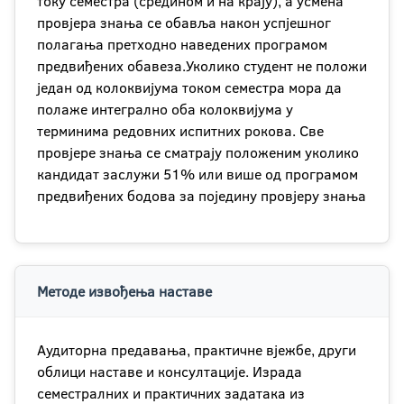
току семестра (средином и на крају), а усмена
провјера знања се обавља након успјешног
полагања претходно наведених програмом
предвиђених обавеза.Уколико студент не положи
један од колоквијума током семестра мора да
полаже интегрално оба колоквијума у
терминима редовних испитних рокова. Све
провјере знања се сматрају положеним уколико
кандидат заслужи 51% или више од програмом
предвиђених бодова за поједину провјеру знања
Методе извођења наставе
Аудиторна предавања, практичне вјежбе, други
облици наставе и консултације. Израда
семестралних и практичних задатака из