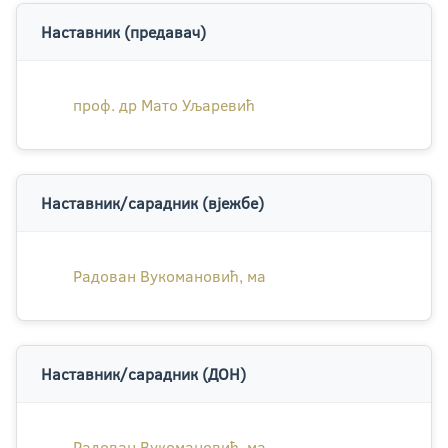
Наставник (предавач)
проф. др Мато Уљаревић
Наставник/сарадник (вјежбе)
Радован Вукомановић, ма
Наставник/сарадник (ДОН)
Радован Вукомановић, ма