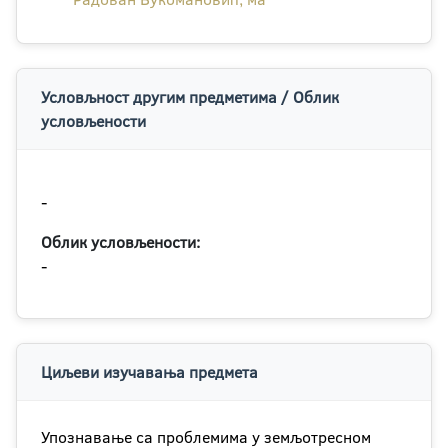
Условљност другим предметима / Облик
условљености
-
Облик условљености:
-
Циљеви изучавања предмета
Упознавање са проблемима у земљотресном