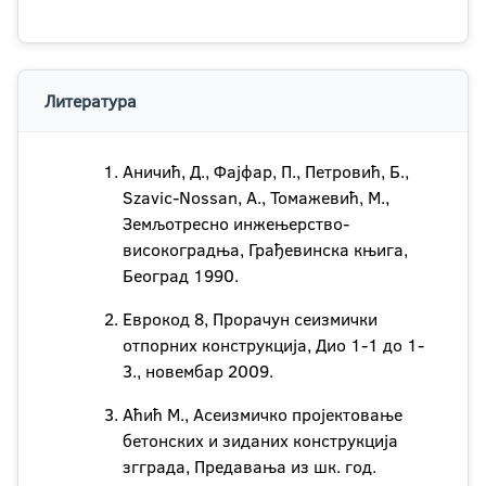
Литература
Аничић, Д., Фајфар, П., Петровић, Б.,
Szavic-Nossan, А., Томажевић, М.,
Земљотресно инжењерство-
високоградња, Грађевинска књига,
Београд 1990.
Еврокод 8, Прорачун сеизмички
отпорних конструкција, Дио 1-1 до 1-
3., новембар 2009.
Аћић М., Асеизмичко пројектовање
бетонских и зиданих конструкција
згграда, Предавања из шк. год.