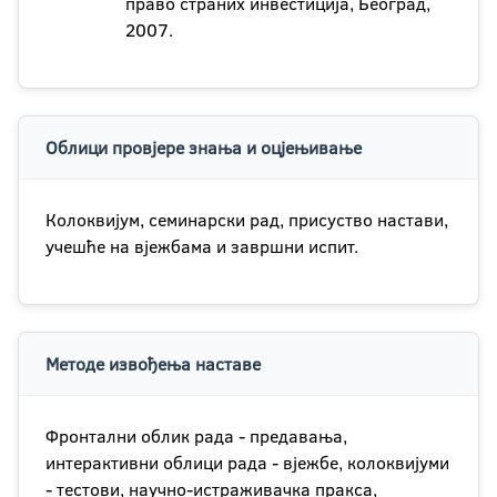
право страних инвестиција, Београд,
2007.
Облици провјере знања и оцјењивање
Колоквијум, семинарски рад, присуство настави,
учешће на вјежбама и завршни испит.
Методе извођења наставе
Фронтални облик рада - предавања,
интерактивни облици рада - вјежбе, колоквијуми
- тестови, научно-истраживачка пракса,