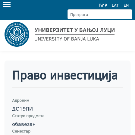
ЋИР
LAT
EN
Право инвестиција
Акроним
ДС19ПИ
Статус предмета
обавезан
Семестар