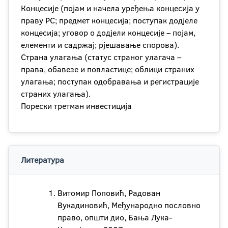
Концесије (појам и начела уређења концесија у
праву РС; предмет концесија; поступак додјеле
концесија; уговор о додјели концесије – појам,
елементи и садржај; рјешавање спорова).
Страна улагања (статус страног улагача –
права, обавезе и повластице; облици страних
улагања; поступак одобравања и регистрације
страних улагања).
Порески третман инвестиција
Литература
Витомир Поповић, Радован
Вукадиновић, Међународно пословно
право, општи дио, Бања Лука-