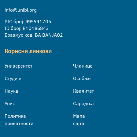
info@unibl.org
PIC број: 995591705
ID број: E10186843
Еразмус код: BA BANJA02
Корисни линкови
Универзитет
Чланице
Студије
Особље
Наука
Квалитет
Упис
Сарадња
Политика
Мапа
приватности
сајта