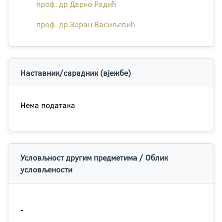
проф. др Дарко Радић
проф. др Зоран Васиљевић
Наставник/сарадник (вјежбе)
Нема података
Условљност другим предметима / Облик
условљености
-