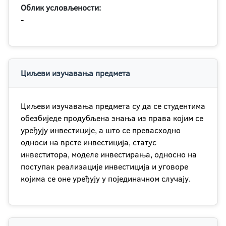
Облик условљености:
-
Циљеви изучавања предмета
Циљеви изучавања предмета су да се студентима
обезбиједе продубљена знања из права којим се
уређују инвестиције, а што се превасходно
односи на врсте инвестиција, статус
инвеститора, моделе инвестирања, односно на
поступак реализације инвестиција и уговоре
којима се оне уређују у појединачном случају.