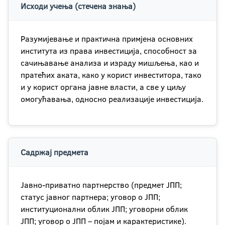
Исходи учења (стечена знања)
Разумијевање и практична примјена основних
института из права инвестиција, способност за
сачињавање анализа и израду мишљења, као и
пратећих аката, како у корист инвеститора, тако
и у корист органа јавне власти, а све у циљу
омогућавања, односно реализације инвестиција.
Садржај предмета
Јавно-приватно партнерство (предмет ЈПП;
статус јавног партнера; уговор о ЈПП;
институционални облик ЈПП; уговорни облик
ЈПП; уговор о ЈПП – појам и карактеристике).