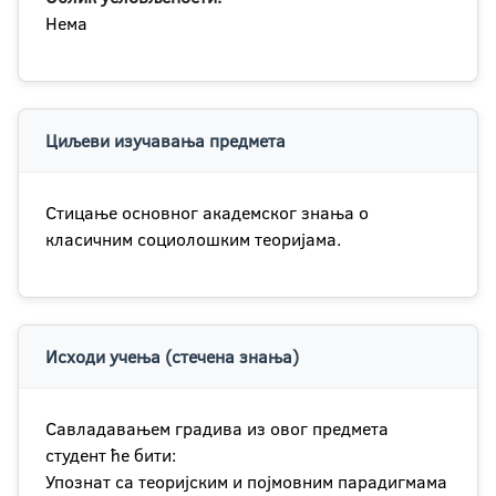
Нема
Циљеви изучавања предмета
Стицање основног академског знања о
класичним социолошким теоријама.
Исходи учења (стечена знања)
Савладавањем градива из овог предмета
студент ће бити:
Упознат са теоријским и појмовним парадигмама