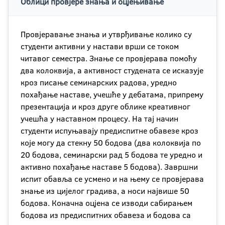
Облици провјере знања и оцјењивање
Провјеравање знања и утврђивање колико су
студенти активни у настави врши се током
читавог семестра. Знање се провјерава помоћу
два колоквија, а активност студената се исказује
кроз писање семинарских радова, уредно
похађање наставе, учешће у дебатама, припрему
презентација и кроз друге облике креативног
учешћа у наставном процесу. На тај начин
студенти испуњавају предиспитне обавезе кроз
које могу да стекну 50 бодова (два колоквија по
20 бодова, семинарски рад 5 бодова те уредно и
активно похађање наставе 5 бодова). Завршни
испит обавља се усмено и на њему се провjерава
знање из цијелог градива, а носи највише 50
бодова. Коначна оцјена се изводи сабирањем
бодова из предиспитних обавеза и бодова са