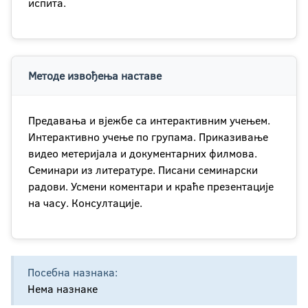
испита.
Методе извођења наставе
Предавања и вјежбе са интерактивним учењем.
Интерактивно учење по групама. Приказивање
видео метеријала и документарних филмова.
Семинари из литературе. Писани семинарски
радови. Усмени коментари и краће презентације
на часу. Консултације.
Посебна назнака:
Нема назнаке