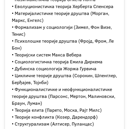
• Еволуционистичка теорија Херберта Спенсера
• Материјалистичке теорије друштва (Морган,
Маркс, Енгелс)
• Формализам у социологији (Зимел, Фон Визе,
Тенис)
• Психолошке теорије друштва (Фројд, Фром, Ле
Бон)
• Теоријски систем Макса Вебера
• Социологистичка теорија Емила Диркема
• Дубинска социологија Жоржа Гурвича
• Цикличне теорије друштва (Сорокин, Шпенглер,
Берђајев, Тојнби)
• Функционалистичке и неофункционалистичке
теорије друштва (Парсонс, Мертон, Малиновски,
Браун, Луман)
• Теорија елита (Парето, Моска, Рајт Милс)
• Теорије конфликта (Козер, Дарендорф)
• Структурализам (Алтисер, Пуланцас)