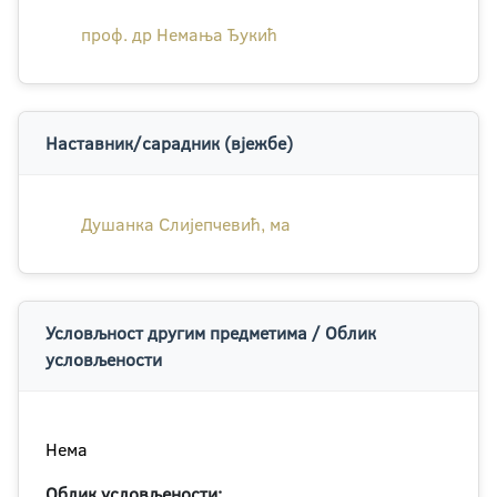
проф. др Немања Ђукић
Наставник/сарадник (вјежбе)
Душанка Слијепчевић, ма
Условљност другим предметима / Облик
условљености
Нема
Облик условљености: