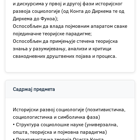
и дискурсима у првој и другој фази историјског
развоја социологије (од Конта до Диркема те од
Диркема до Фукоа);
Оспособљен да влада појмовним апаратом сваке
појединачне теоријске парадигме;
Оспособљен да примјењује стечена теоријска
знања у разумијевању, анализи и критици
свакодневних друштвених појава и процеса.
Садржај предмета
Историјски развој социологије (позитивистичка,
социологистичка и симболичка фаза)
• Структура социолошке науке (универзална,
општа, теоријска и појмовна парадигма)
• Позитивистичка теорија Огиста Конта