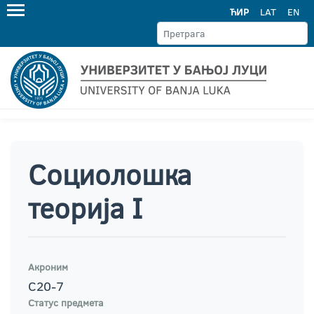
ЋИР
LAT
EN
Социолошка
теорија I
Акроним
С20-7
Статус предмета