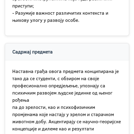
приступи;
- Разумије важност различитих контекста и
њихову улогу у развоју особе.
Садржај предмета
Наставна грађа овога предмета конципирана је
тако да се студенти, с обзиром на своје
професионално опредјељење, упознају са
психичким развојем људске јединке од њеног
рођења
па до зрелости, као и психофизичким
промјенама које настају у зрелом и старачком
животном добу. Акцентирају се научно-теоријске
концепције и дилеме као и резултати