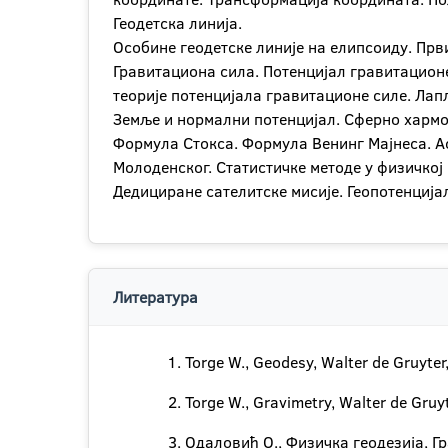
Геодетска линија.
Особине геодетске линије на елипсоиду. Први
Гравитациона сила. Потенцијал гравитацион
теорије потенцијала гравитационе силе. Ла
Земље и нормални потенцијал. Сферно хармо
Формула Стокса. Формула Венинг Мајнеса. Ас
Молоденског. Статистичке методе у физичкој
Дедициране сателитске мисије. Геопотенција
Литература
Torge W., Geodesy, Walter de Gruyter
Torge W., Gravimetry, Walter de Gruy
Одаловић О., Физичка геодезија, Г