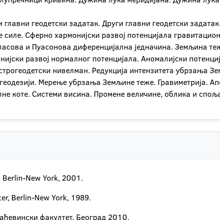
 главни геодетски задатак. Други главни геодетски задатак
е силе. Сферно хармонијски развој потенцијала гравитацио
пласова и Пуасонова диференцијална једначина. Земљина те
нијски развој нормалног потенцијала. Аномалијски потенци
трогеодетски нивелман. Редукција интензитета убрзања Земљ
 геодезији. Мерење убрзања Земљине теже. Гравиметрија. Ап
лне коте. Системи висина. Промене величине, облика и спо
, Berlin-New York, 2001.
ter, Berlin-New York, 1989.
рађевински факултет, Беoград 2010.