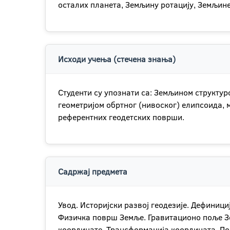
осталих планета, Земљину ротацију, Земљине
Исходи учења (стечена знања)
Студенти су упознати са: Земљином структур
геометријом обртног (нивоског) елипсоида,
референтних геодетских површи.
Садржај предмета
Увод. Историјски развој геодезије. Дефиниц
Физичка површ Земље. Гравитационо поље Зе
координате. Трансформација координата. По