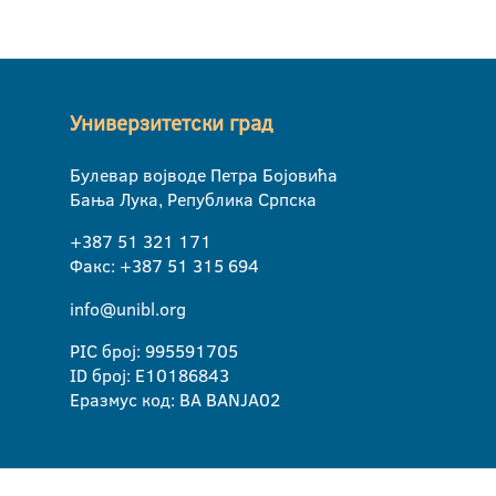
Универзитетски град
Булевар војводе Петра Бојовића
Бања Лука, Република Српска
+387 51 321 171
Факс: +387 51 315 694
info@unibl.org
PIC број: 995591705
ID број: E10186843
Еразмус код: BA BANJA02