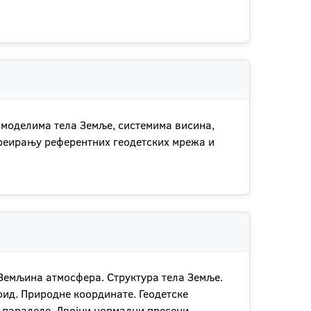
.
 моделима тела Земље, системима висина,
креирању референтних геодетских мрежа и
 Земљина атмосфера. Структура тела Земље.
ид. Природне координате. Геодетске
 паралеле. Двојни нормални пресеци.