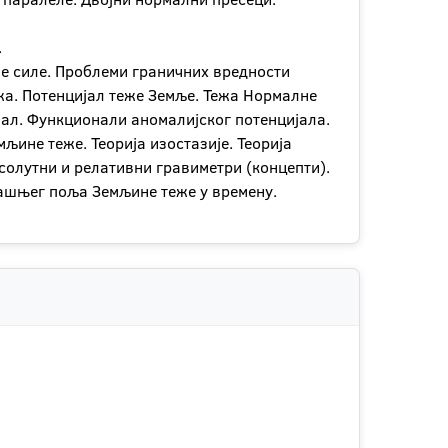
.
не силе. Проблеми граничних вредности
жа. Потенцијал теже Земље. Тежа Нормалне
јал. Функционали аномалијског потенцијала.
ине теже. Теорија изостазије. Теорија
солутни и релативни гравиметри (концепти).
љашњег поља Земљине теже у времену.