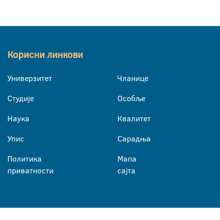
Корисни линкови
Универзитет
Чланице
Студије
Особље
Наука
Квалитет
Упис
Сарадња
Политика
Мапа
приватности
сајта