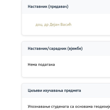
Наставник (предавач)
доц. др Дејан Васић
Наставник/сарадник (вјежбе)
Нема података
Циљеви изучавања предмета
Упознавање студената са основама геодезиј