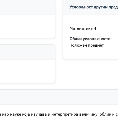
Условљност другим пред
Математика 4
Облик условљености:
Положен предмет
е као науке која изучава и интерпретира величину, облик 