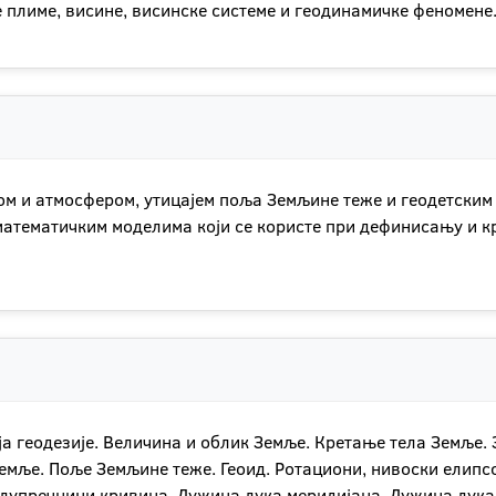
 плиме, висине, висинске системе и геодинамичке феномене
ом и атмосфером, утицајем поља Земљине теже и геодетским
 математичким моделима који се користе при дефинисању и 
ија геодезије. Величина и облик Земље. Кретање тела Земље.
мље. Поље Земљине теже. Геоид. Ротациони, нивоски елипсо
лупречници кривина. Дужина лука меридијана. Дужина лука