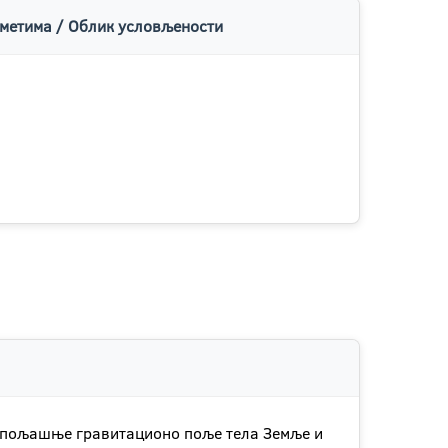
метима / Облик условљености
и спољашње гравитационо поље тела Земље и