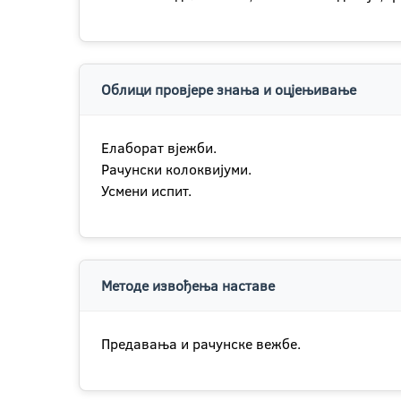
Облици провјере знања и оцјењивање
Елаборат вјежби.
Рачунски колоквијуми.
Усмени испит.
Методе извођења наставе
Предавања и рачунске вежбе.