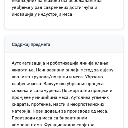
неопходних за њихово оспособљавање за
увођење у рад савремених достигнућа и
иновација у индустрији меса
Садржај предмета
Аутоматизација и роботизација линија клања
животиња. Неинвазивни онлајн метод за оцјену
квалитет трупова/полутки и меса. Убрзано
хлађење меса. Вакуумско убрзање процеса
сољења и саламурења. Посмортални процеси и
промјене у мишићима меса. Аутолиза угљених
хидрата, протеина, масти и неорпотеинских
материја. Нови додаци за производе од меса.
Производи од меса са биоактивним
компонентама. Функционална својства