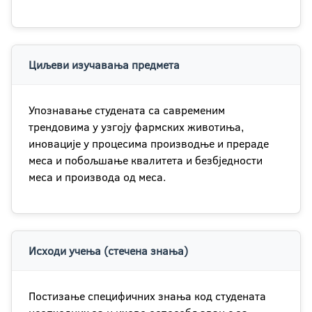
Циљеви изучавања предмета
Упознавање студената са савременим
трендовима у узгоју фармских животиња,
иновације у процесима производње и прераде
меса и побољшање квалитета и безбједности
меса и производа од меса.
Исходи учења (стечена знања)
Постизање специфичних знања код студената