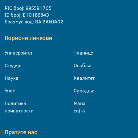
PIC број: 995591705
ID број: E10186843
Еразмус код: BA BANJA02
Корисни линкови
Универзитет
Чланице
Студије
Особље
Наука
Квалитет
Упис
Сарадња
Политика
Мапа
приватности
сајта
Пратите нас