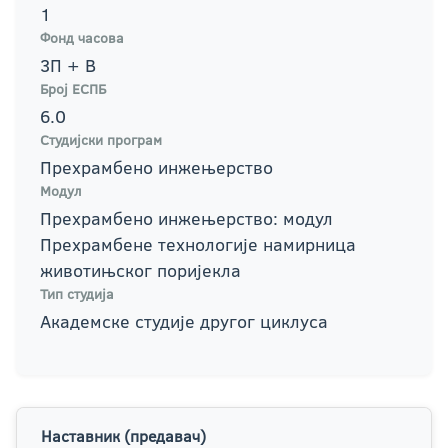
1
Фонд часова
3П + В
Број ЕСПБ
6.0
Студијски програм
Прехрамбено инжењерство
Модул
Прехрамбено инжењерство: модул
Прехрамбене технологије намирница
животињског поријекла
Тип студија
Академске студије другог циклуса
Наставник (предавач)