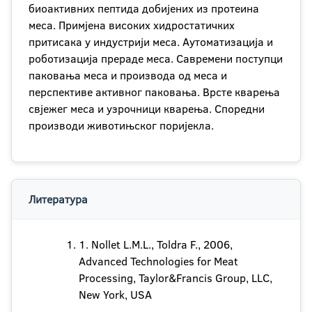
биоактивних пептида добијених из протеина
меса. Примјена високих хидростатичких
притисака у индустрији меса. Аутоматизација и
роботизација прераде меса. Савремени поступци
паковања меса и производа од меса и
перспективе активног паковања. Врсте кварења
свјежег меса и узрочници кварења. Споредни
производи животињског поријекла.
Литература
1. Nollet L.M.L., Toldra F., 2006,
Advanced Technologies for Meat
Processing, Taylor&Francis Group, LLC,
New York, USА