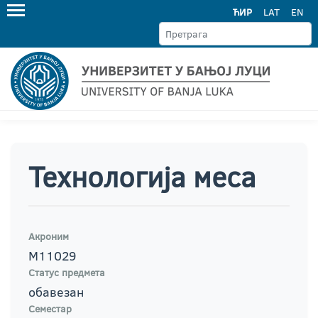
ЋИР
LAT
EN
Технологија меса
Акроним
М11029
Статус предмета
обавезан
Семестар