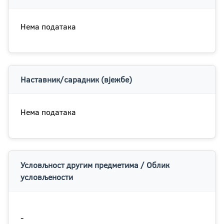
Нема података
Наставник/сарадник (вјежбе)
Нема података
Условљност другим предметима / Облик
условљености
-