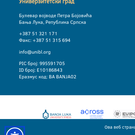
Универзитетски град
Булевар војводе Петра Бојовића
Бања Лука, Република Српска
+387 51 321 171
Факс: +387 51 315 694
info@unibl.org
PIC број: 995591705
ID број: E10186843
Еразмус код: BA BANJA02
Ова веб стран