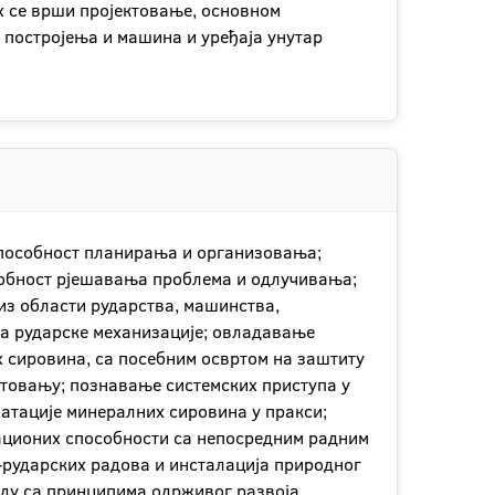
х се врши пројектовање, основном
р постројења и машина и уређаја унутар
 способност планирања и организовања;
собност рјешавања проблема и одлучивања;
з области рударства, машинства,
ња рударске механизације; овладавање
 сировина, са посебним освртом на заштиту
товању; познавање системских приступа у
оатације минералних сировина у пракси;
ационих способности са непосредним радним
-рударских радова и инсталација природног
аду са принципима одрживог развоја.