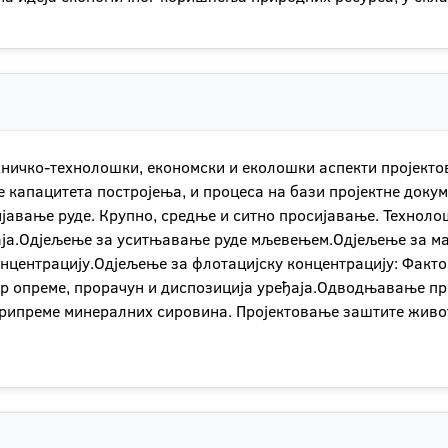
Техничко-технолошки, економски и еколошки аспекти пројект
 капацитета постројења, и процеса на бази пројектне доку
авање руде. Крупно, средње и ситно просијавање. Технолош
аја.Одјељење за уситњавање руде мљевењем.Одјељење за ма
нцентрацију.Одјељење за флотацијску концентрацију: Факто
ор опреме, прорачун и диспозиција уређаја.Одводњавање п
рипреме минералних сировина. Пројектовање заштите живо