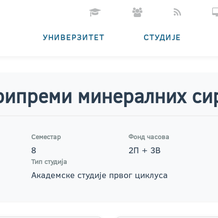
УНИВЕРЗИТЕТ
СТУДИЈЕ
припреми минералних си
Семестар
Фонд часова
8
2П + 3В
Тип студија
Академске студије првог циклуса