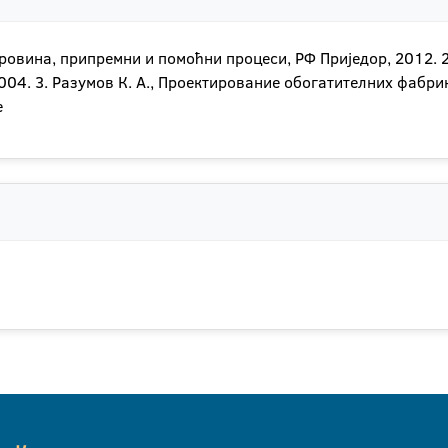
овина, припремни и помоћни процеси, РФ Приједор, 2012. 2
004. 3. Разумов К. А., Проектирование обогатителних фабрик
е