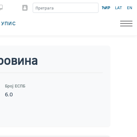
ЋИР
LAT
EN
УПИС
ровина
Број ЕСПБ
6.0