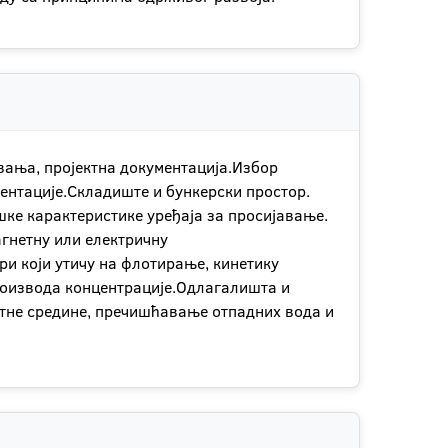
овања, пројектна документација.Избор
ментације.Складиште и бункерски простор.
ке карактеристике уређаја за просијавање.
гнетну или електричну
ри који утичу на флотирање, кинетику
роизвода концентрације.Одлагалишта и
тне средине, пречишћавање отпадних вода и