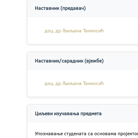
Наставник (предавач)
доц. др Љиљана Танкосић
Наставник/сарадник (вјежбе)
доц. др Љиљана Танкосић
Циљеви изучавања предмета
Упознавање студената са основама пројекто