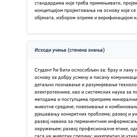
стандардима које треба примењивати, проје
концепцијом пројектовања на основу које се
објеката, избором опреме и верификацијом к
Исходи учења (стечена знања)
Студент ће бити оспособљен за: брзу и лаку
основу за добру усмену и писану комуникац
детаљно познавање и разумијевање техноло
електротехнике, као и системских наука за
методама и поступцима припреме минералних
животне средине; повезивање и комбиновање
рјешавању конкретних проблема; развој и у
развој навика за перманентним информисање
окружењем; развој професионалне етике, од
гаса на животну средину; инхерентно је утк