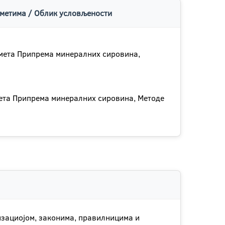
метима / Облик условљености
мета Припрема минералних сировина,
ета Припрема минералних сировина, Методе
изациојом, законима, правилницима и