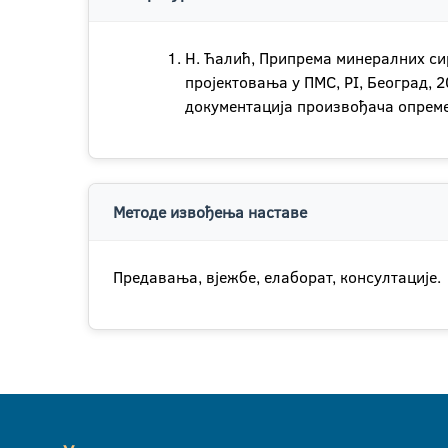
Н. Ћалић, Припрема минералних сир
пројектовања у ПМС, РI, Београд, 2
документација произвођача опрем
Методе извођења наставе
Предавања, вјежбе, елаборат, консултације.