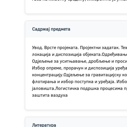
Садржај предмета
Увод. Врсте пројеката. Пројектни задатак. 
локација и диспозиција објеката.Одређивање
Одјељење за уситњавање, дробљење и просиј
Избор опреме, прорачун и диспозиција уређ
концентрацију.Одјељење за гравитацијску ко
флотирања и избор поступка и уређаја. Изб
јаловишта.Логистичка подршка процесима п
заштита ваздуха
Литература