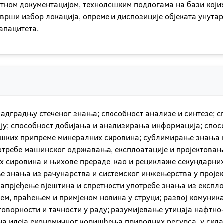
ктном документацијом, технолошким подлогама на бази који
 врши избор локација, опреме и диспозиције објеката унута
апацитета.
 надградњу стеченог знања; способност анализе и синтезе;
ију; способност добијања и анализирања информација; спо
шких припреме минералних сировина; сублимирање знања и
 потребе машинског одржавања, експлоатације и пројектова
 сировина и њихове прераде, као и рециклаже секундарних
 знања из рачунарства и системског инжењерства у пројек
напрјеђење вјештина и спретности употребе знања из експл
м, праћењем и примјеном новина у струци; развој комуник
говорности и тачности у раду; разумијевање утицаја нафтно
ана идеја економичног коришћења природних ресурса, у скл