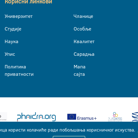
Корисни линкови
Универзитет
Чланице
Студије
Особље
Наука
Квалитет
Упис
Сарадња
Политика
Мапа
приватности
сајта
ица користи колачиће ради побољшања корисничког искуства.