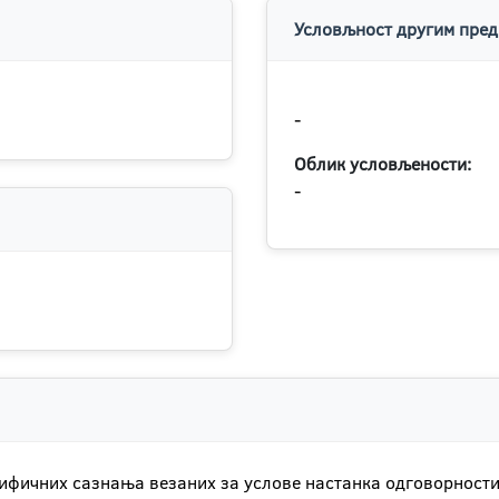
Условљност другим пред
-
Облик условљености:
-
фичних сазнања везаних за услове настанка одговорности