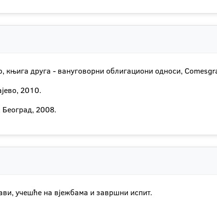
, књига друга - вануговорни облигациони односи, Comesgra
јево, 2010.
 Београд, 2008.
ави, учешће на вјежбама и завршни испит.