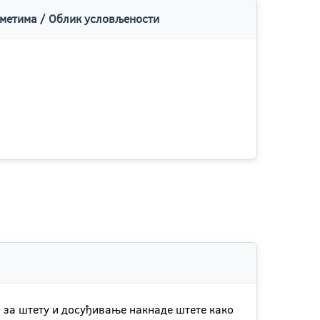
метима / Облик условљености
 за штету и досуђивање накнаде штете како