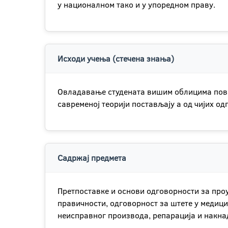
у националном тако и у упоредном праву.
Исходи учења (стечена знања)
Овладавање студената вишим облицима повез
савременој теорији постављају а од чијих о
Садржај предмета
Претпоставке и основи одговорности за проу
правичности, одговорност за штете у медици
неисправног производа, репарација и накна