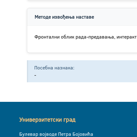
Методе извођења наставе
Фронтални облик рада-предавања, интеракти
Посебна назнака:
-
Универзитетски град
Булевар војводе Петра Бојовића