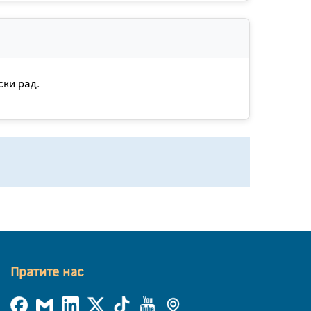
ски рад.
Пратите нас