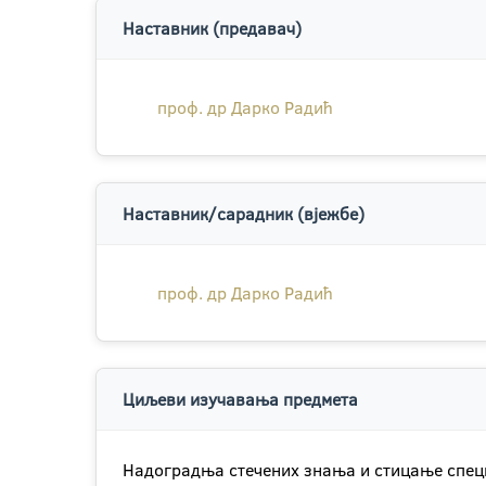
Наставник (предавач)
проф. др Дарко Радић
Наставник/сарадник (вјежбе)
проф. др Дарко Радић
Циљеви изучавања предмета
Надоградња стечених знања и стицање специ