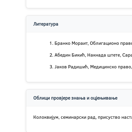
Литература
Бранко Мораит, Облигационо право
Абедин Бикић, Накнада штете, Сара
Јаков Радишић, Медицинско право,
Облици провјере знања и оцјењивање
Колоквијум, семинарски рад, присуство наст