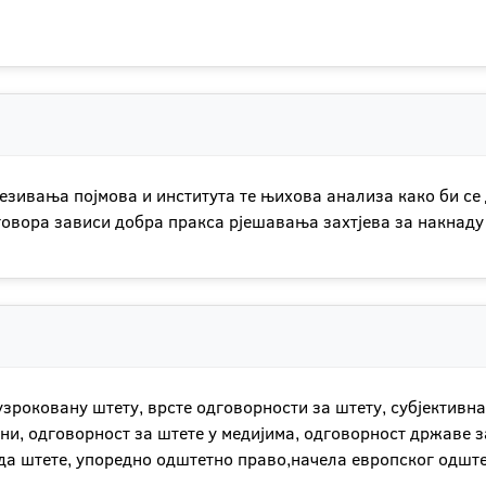
ивања појмова и института те њихова анализа како би се 
дговора зависи добра пракса рјешавања захтјева за накнаду
зроковану штету, врсте одговорности за штету, субјективна
ни, одговорност за штете у медијима, одговорност државе з
да штете, упоредно одштетно право,начела европског одште