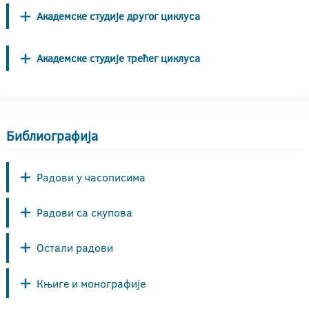
Академске студије другог циклуса
Академске студије трећег циклуса
Библиографија
Радови у часописима
Радови са скупова
Остали радови
Књиге и монографије