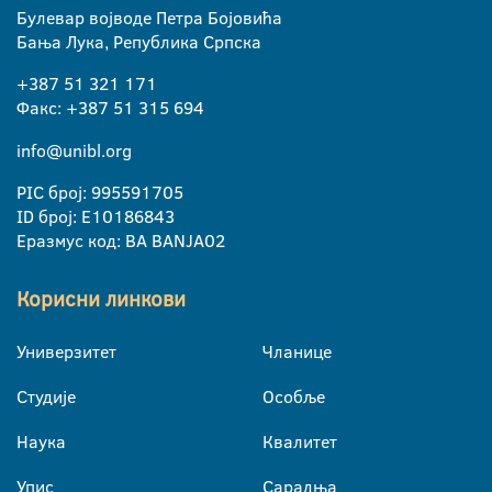
Булевар војводе Петра Бојовића
Бања Лука, Република Српска
+387 51 321 171
Факс: +387 51 315 694
info@unibl.org
PIC број: 995591705
ID број: E10186843
Еразмус код: BA BANJA02
Корисни линкови
Универзитет
Чланице
Студије
Особље
Наука
Квалитет
Упис
Сарадња