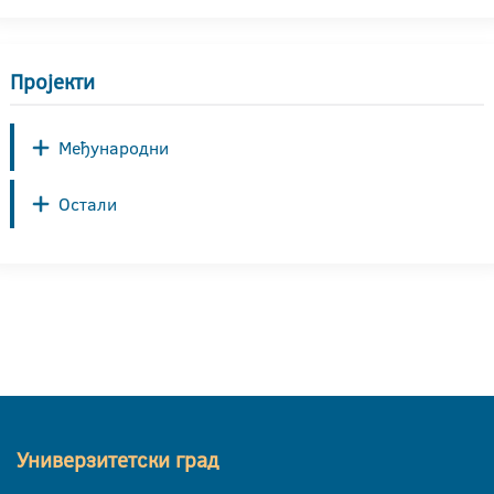
Пројекти
Међународни
Остали
Универзитетски град