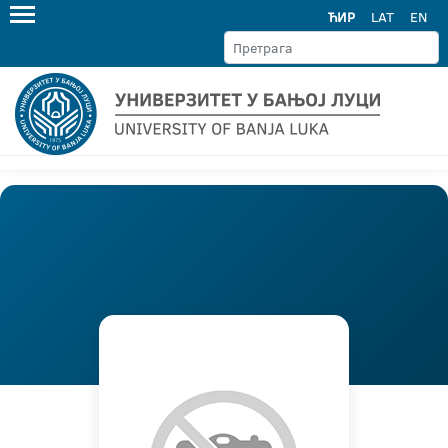
ЋИР
LAT
EN