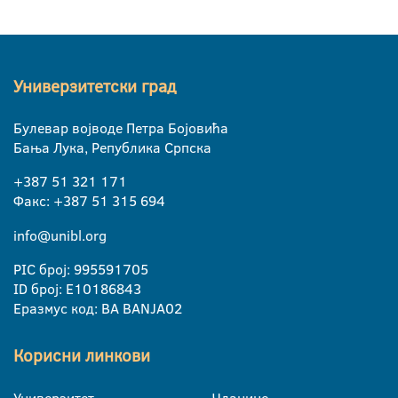
Универзитетски град
Булевар војводе Петра Бојовића
Бања Лука, Република Српска
+387 51 321 171
Факс: +387 51 315 694
info@unibl.org
PIC број: 995591705
ID број: E10186843
Еразмус код: BA BANJA02
Корисни линкови
Универзитет
Чланице