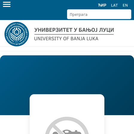
ЋИР
LAT
EN