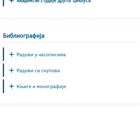
Академске студије другог циклуса
Библиографија
Радови у часописима
Радови са скупова
Књиге и монографије