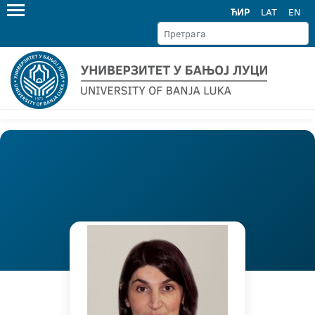
ЋИР
LAT
EN