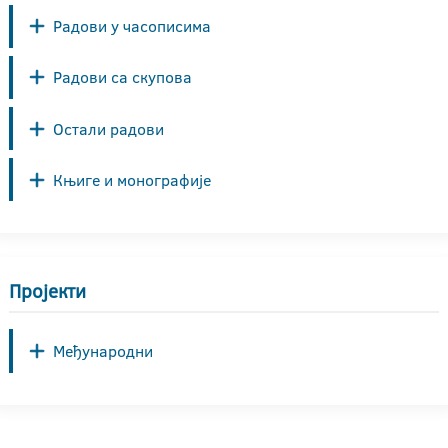
Радови у часописима
Радови са скупова
Остали радови
Књиге и монографије
Пројекти
Међународни