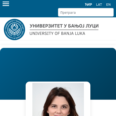
ЋИР
LAT
EN