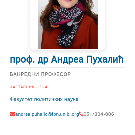
проф. др Андреа Пухалић
ВАНРЕДНИ ПРОФЕСОР
НАСТАВНИК - II-4
Факултет политичких наука
andrea.puhalic@fpn.unibl.org
051/304-006