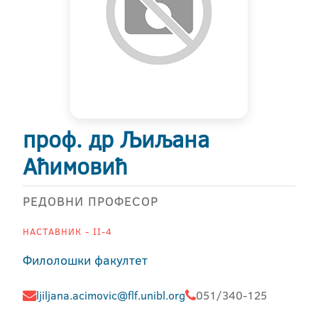
проф. др Љиљана
Аћимовић
РЕДОВНИ ПРОФЕСОР
НАСТАВНИК - II-4
Филолошки факултет
ljiljana.acimovic@flf.unibl.org
051/340-125