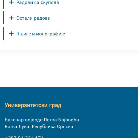
Радови са скупова
Остали радови
Књиге и монографије
Универзитетски град
Булевар војводе Петра Бојовића
Бања Лука, Република Српска
+387 51 321 171