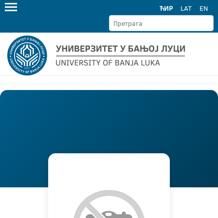
ЋИР
LAT
EN