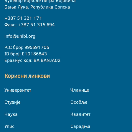
Булевар војводе Петра Бојовића
Бања Лука, Република Српска
+387 51 321 171
Факс: +387 51 315 694
info@unibl.org
PIC број: 995591705
ID број: E10186843
Еразмус код: BA BANJA02
Корисни линкови
Универзитет
Чланице
Студије
Особље
Наука
Квалитет
Упис
Сарадња