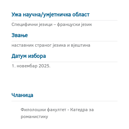
Ужа научна/умјетничка област
Специфични језици – француски језик
Звање
наставник страног језика и вјештина
Датум избора
1. новембар 2025.
Чланица
Филолошки факултет - Катедра за
романистику