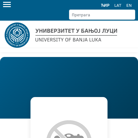
ЋИР
LAT
EN