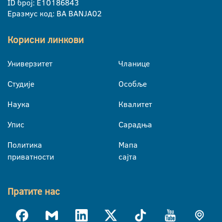
ID број: E10186843
Еразмус код: BA BANJA02
Корисни линкови
Универзитет
Чланице
Студије
Особље
Наука
Квалитет
Упис
Сарадња
Политика
Мапа
приватности
сајта
Пратите нас