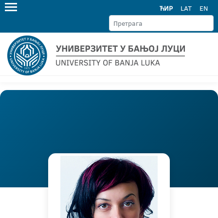
ЋИР
LAT
EN