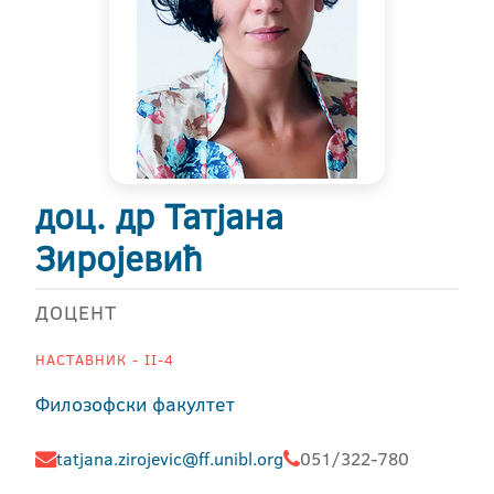
доц. др Татјана
Зиројевић
ДОЦЕНТ
НАСТАВНИК - II-4
Филозофски факултет
tatjana.zirojevic@ff.unibl.org
051/322-780