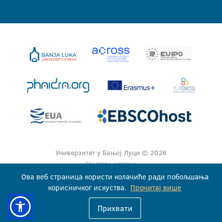
Универзитет у Бањој Луци © 2026
Сва права задржана
Ова веб страница користи колачиће ради побољшања
корисничког искуства.
Прочитај више
Прихвати