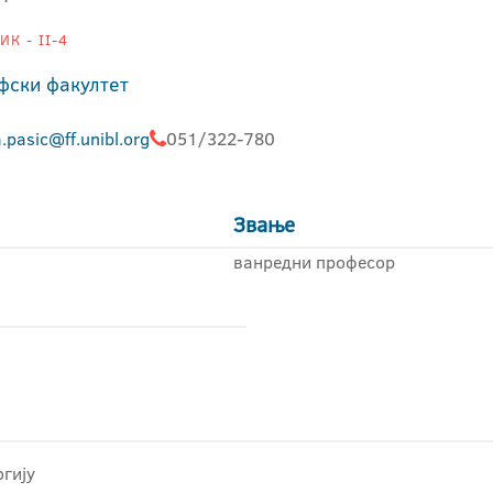
К - II-4
фски факултет
.pasic@ff.unibl.org
051/322-780
Звање
ванредни професор
гију