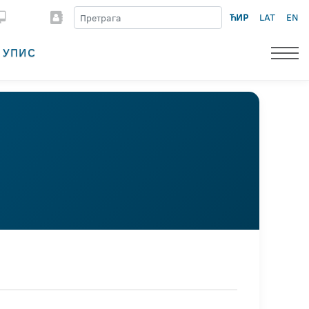
ЋИР
LAT
EN
УПИС