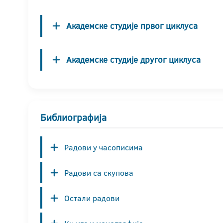
Академске студије првог циклуса
Академске студије другог циклуса
Библиографија
Радови у часописима
Радови са скупова
Остали радови