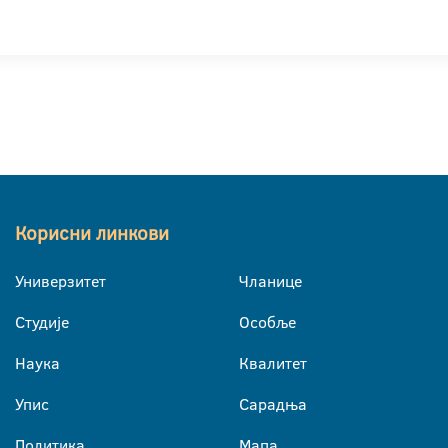
Корисни линкови
Универзитет
Чланице
Студије
Особље
Наука
Квалитет
Упис
Сарадња
Политика
Мапа