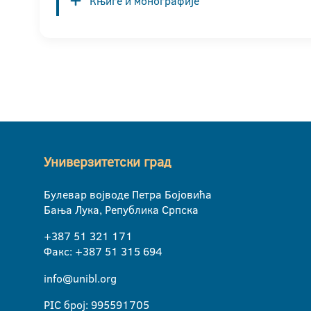
Књиге и монографије
Универзитетски град
Булевар војводе Петра Бојовића
Бања Лука, Република Српска
+387 51 321 171
Факс: +387 51 315 694
info@unibl.org
PIC број: 995591705