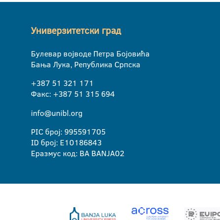
Универзитетски град
Булевар војводе Петра Бојовића
Бања Лука, Република Српска
+387 51 321 171
Факс: +387 51 315 694
info@unibl.org
PIC број: 995591705
ID број: E10186843
Еразмус код: BA BANJA02