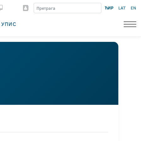
ЋИР
LAT
EN
УПИС