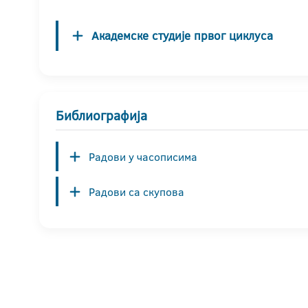
Академске студије првог циклуса
Библиографија
Радови у часописима
Радови са скупова