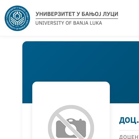
доц.
ДОЦЕН