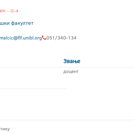
К - II-4
шки факултет
malcic@flf.unibl.org
051/340-134
Звање
доцент
стику