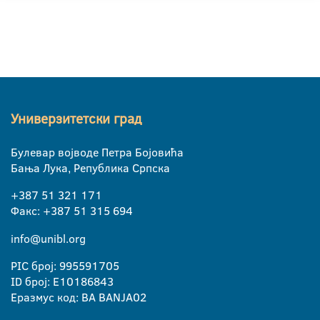
Универзитетски град
Булевар војводе Петра Бојовића
Бања Лука, Република Српска
+387 51 321 171
Факс: +387 51 315 694
info@unibl.org
PIC број: 995591705
ID број: E10186843
Еразмус код: BA BANJA02