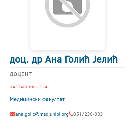
доц. др Ана Голић Јелић
ДОЦЕНТ
НАСТАВНИК - II-4
Медицински факултет
ana.golic@med.unibl.org
051/236-033