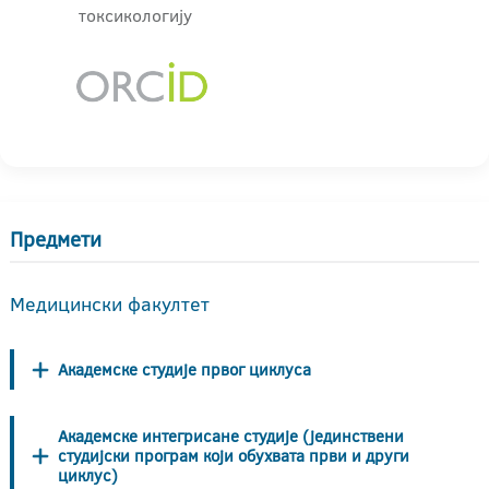
токсикологију
Предмети
Медицински факултет
Академске студије првог циклуса
Академске интегрисане студије (јединствени
студијски програм који обухвата први и други
циклус)