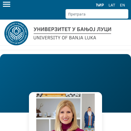
ЋИР
LAT
EN