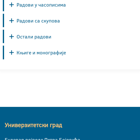
Радови у часописима
Радови са скупова
Остали радови
Књиге и монографије
Универзитетски град
Булевар војводе Петра Бојовића