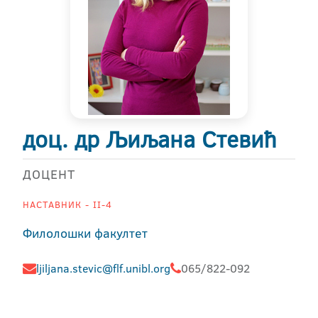
доц. др Љиљана Стевић
ДОЦЕНТ
НАСТАВНИК - II-4
Филолошки факултет
ljiljana.stevic@flf.unibl.org
065/822-092