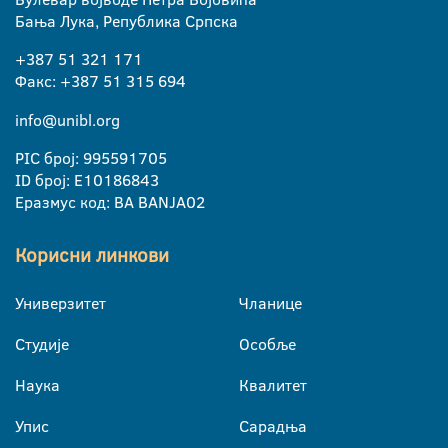
Бања Лука, Република Српска
+387 51 321 171
Факс: +387 51 315 694
info@unibl.org
PIC број: 995591705
ID број: E10186843
Еразмус код: BA BANJA02
Корисни линкови
Универзитет
Чланице
Студије
Особље
Наука
Квалитет
Упис
Сарадња