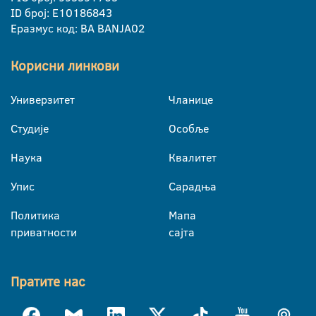
ID број: E10186843
Еразмус код: BA BANJA02
Корисни линкови
Универзитет
Чланице
Студије
Особље
Наука
Квалитет
Упис
Сарадња
Политика
Мапа
приватности
сајта
Пратите нас