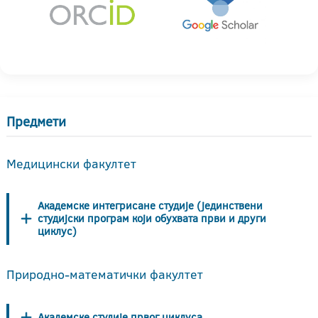
Предмети
Медицински факултет
Академске интегрисане студије (јединствени
студијски програм који обухвата први и други
циклус)
Природно-математички факултет
Академске студије првог циклуса