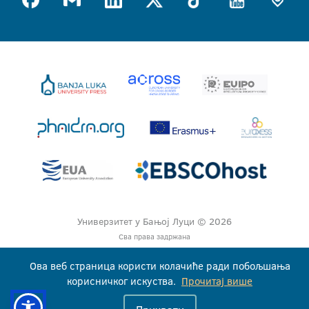
Универзитет у Бањој Луци © 2026
Сва права задржана
Ова веб страница користи колачиће ради побољшања
корисничког искуства.
Прочитај више