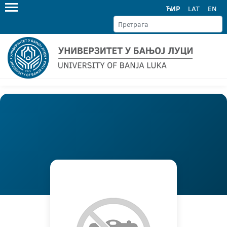
ЋИР
LAT
EN