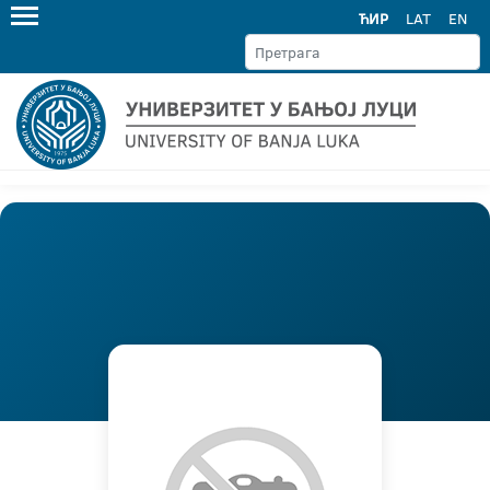
ЋИР
LAT
EN