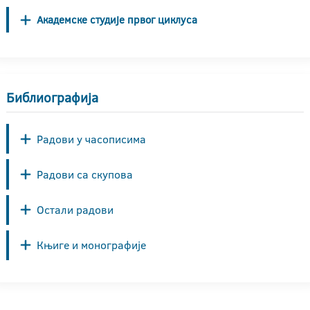
Академске студије првог циклуса
Библиографија
Радови у часописима
Радови са скупова
Остали радови
Књиге и монографије