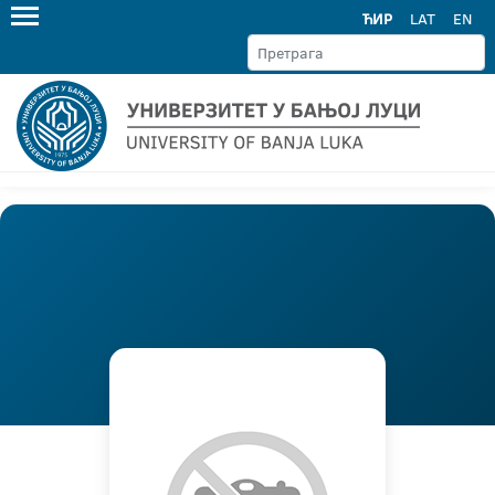
ЋИР
LAT
EN