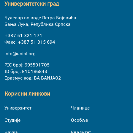
Универзитетски град
Булевар војводе Петра Бојовића
Бања Лука, Република Српска
+387 51 321 171
Факс: +387 51 315 694
info@unibl.org
PIC број: 995591705
ID број: E10186843
Еразмус код: BA BANJA02
Корисни линкови
Универзитет
Чланице
Студије
Особље
Наука
Квалитет