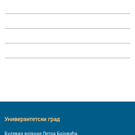
Универзитетски град
Булевар војводе Петра Бојовића