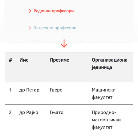
Редовни професори
Ванредни професори
Доценти
Виши асистенти
Асистенти
#
Име
Презиме
Организациона
У
јединица
у
о
1
др Петар
Гверо
Машински
Т
факултет
2
др Рајко
Гњато
Природно-
П
математички
п
факултет
о
р