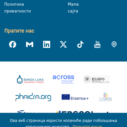
Политика
Мапа
приватности
сајта
Пратите нас
Ова веб страница користи колачиће ради побољшања
корисничког искуства.
Прочитај више