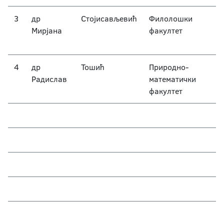
3
др
Стојисављевић
Филолошки
С
Мирјана
факултет
ј
с
4
др
Тошић
Природно-
Ф
Радислав
математички
г
факултет