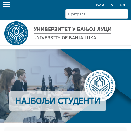
ЋИР
LAT
EN
НАЈБОЉИ СТУДЕНТИ