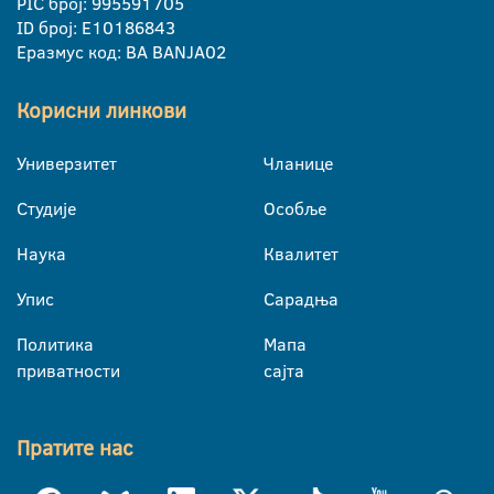
PIC број: 995591705
ID број: E10186843
Еразмус код: BA BANJA02
Корисни линкови
Универзитет
Чланице
Студије
Особље
Наука
Квалитет
Упис
Сарадња
Политика
Мапа
приватности
сајта
Пратите нас