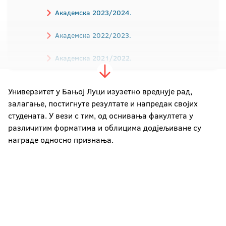
Академска 2023/2024.
Академска 2022/2023.
Академска 2021/2022.
Академска 2020/2021.
Универзитет у Бањој Луци изузетно вреднује рад,
залагање, постигнуте резултате и напредак својих
Академска 2019/2020.
студената. У вези с тим, од оснивања факултета у
Академска 2018/2019.
различитим форматима и облицима додјељиване су
награде односно признања.
Академска 2017/2018.
Академска 2016/2017
Академска 2015/2016.
Академска 2014/2015.