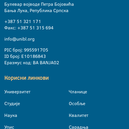
Булевар војводе Петра Бојовића
Бања Лука, Република Српска
+387 51 321 171
Факс: +387 51 315 694
info@unibl.org
PIC број: 995591705
ID број: E10186843
Еразмус код: BA BANJA02
Корисни линкови
Универзитет
Чланице
Студије
Особље
Наука
Квалитет
Упис
Сарадња