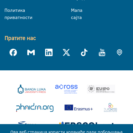
Политика
Мапа
приватности
сајта
Пратите нас
Ова веб страница користи колачиће ради побољшања