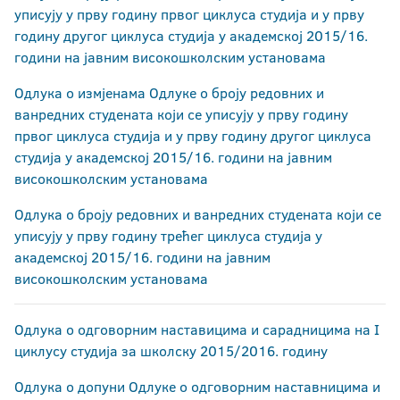
уписују у прву годину првог циклуса студија и у прву
годину другог циклуса студија у академској 2015/16.
години на јавним високошколским установама
Одлука о измјенама Одлуке о броју редовних и
ванредних студената који се уписују у прву годину
првог циклуса студија и у прву годину другог циклуса
студија у академској 2015/16. години на јавним
високошколским установама
Одлука о броју редовних и ванредних студената који се
уписују у прву годину трећег циклуса студија у
академској 2015/16. години на јавним
високошколским установама
Одлука о одговорним наставицима и сарадницима на I
циклусу студија за школску 2015/2016. годину
Одлука о допуни Одлуке о одговорним наставницима и