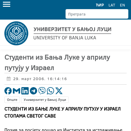
ЋИР
LAT
EN
Студенти из Бања Луке у априлу
путују у Израел
29. март 2006. 16:14:16
Опште
Универзитет у Бањој Луци
СТУДЕНТИ ИЗ БАЊЕ ЛУКЕ У АПРИЛУ ПУТУЈУ У ИЗРАЕЛ
СТОПАМА СВЕТОГ САВЕ
Позив за посјету дошао из Института за истраживање