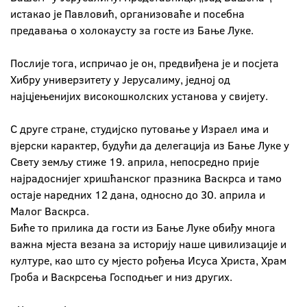
истакао је Павловић, организоваће и посебна
предавања о холокаусту за госте из Бање Луке.
Послије тога, испричао је он, предвиђена је и посјета
Хибру универзитету у Јерусалиму, једној од
најцјењенијих високошколских установа у свијету.
С друге стране, студијско путовање у Израел има и
вјерски карактер, будући да делегација из Бање Луке у
Свету земљу стиже 19. априла, непосредно прије
најрадоснијег хришћанског празника Васкрса и тамо
остаје наредних 12 дана, односно до 30. априла и
Малог Васкрса.
Биће то прилика да гости из Бање Луке обиђу многа
важна мјеста везана за историју наше цивилизације и
културе, као што су мјесто рођења Исуса Христа, Храм
Гроба и Васкрсења Господњег и низ других.