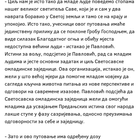
- Циљ нам је исто тако да младе људе поведемо стопама
нашег великог светитеља Саве, који је и сам у два
наврата боравио у Светој земљи и тамо се на крају и
упокојио. Исто тако, учесници овог путовања имаће
јединствену прилику да се поклоне Гробу Господњем, да
виде силазак Благодатног огња и обиђу мјеста
недоступна већини људи - истакао је Павловић.
Истини за вољу, подсјетио је Павловић, рад са младим
људима и јесте основни задатак и циљ Светосавске
омладинске заједнице. Ова организација, истакао је он,
жели у што већој мјери да помогне младом човјеку да
сагледа кључна животна питања из нове перспективе и
одговори на савремене изазове. Павловић подсјећа да
Светосавска омладинска заједница жели да омогући
младима да усвајањем Предањских истина свог народа
лакше ступе у фазу сазријевања, односно преузимања
одговорности за себе и заједницу.
- Зато и ово путовање има одређену дозу