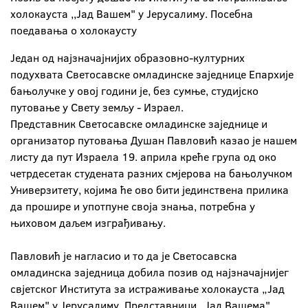
холокауста ,,Јад Вашем" у Јерусалиму. Посебна
поедавања о холокаусту
Један од најзначајнијих образовно-културних
подухвата Светосавске омладинске заједнице Епархије
бањолучке у овој години је, без сумње, студијско
путовање у Свету земљу - Израел.
Представник Светосавске омладинске заједнице и
организатор путовања Душан Павловић казао је нашем
листу да пут Израела 19. априла креће група од око
четрдесетак студената разних смјерова на бањолучком
Универзитету, којима ће ово бити јединствена прилика
да прошире и употпуне своја знања, потребна у
њиховом даљем изграђивању.
Павловић је нагласио и то да је Светосавска
омладинска заједница добила позив од најзначајнијег
свјетског Института за истраживање холокауста „Јад
Вашем" у Јерусалиму. Представници „Јад Вашема",