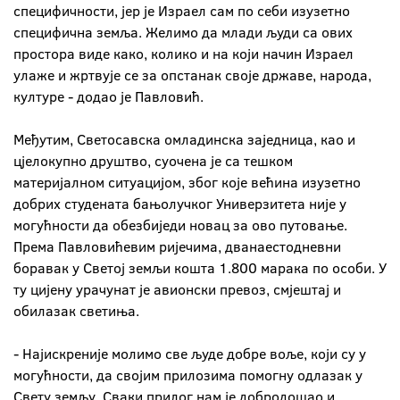
специфичности, јер је Израел сам по себи изузетно
специфична земља. Желимо да млади људи са ових
простора виде како, колико и на који начин Израел
улаже и жртвује се за опстанак своје државе, народа,
културе - додао је Павловић.
Међутим, Светосавска омладинска заједница, као и
цјелокупно друштво, суочена је са тешком
материјалном ситуацијом, због које већина изузетно
добрих студената бањолучког Универзитета није у
могућности да обезбиједи новац за ово путовање.
Према Павловићевим ријечима, дванаестодневни
боравак у Светој земљи кошта 1.800 марака по особи. У
ту цијену урачунат је авионски превоз, смјештај и
обилазак светиња.
- Најискреније молимо све људе добре воље, који су у
могућности, да својим прилозима помогну одлазак у
Свету земљу. Сваки прилог нам је добродошао и