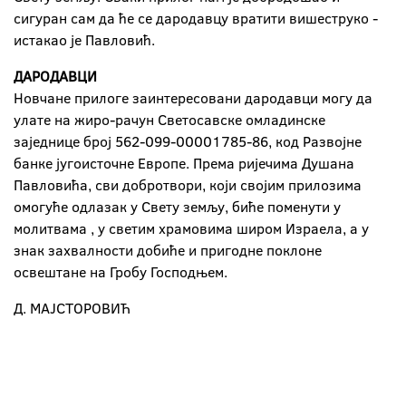
сигуран сам да ће се дародавцу вратити вишеструко -
истакао је Павловић.
ДАРОДАВЦИ
Новчане прилоге заинтересовани дародавци могу да
улате на жиро-рачун Светосавске омладинске
заједнице број 562-099-00001785-86, код Развојне
банке југоисточне Европе. Према ријечима Душана
Павловића, сви добротвори, који својим прилозима
омогуће одлазак у Свету земљу, биће поменути у
молитвама , у светим храмовима широм Израела, а у
знак захвалности добиће и пригодне поклоне
освештане на Гробу Господњем.
Д. МАЈСТОРОВИЋ