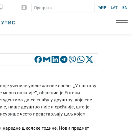
ЋИР
LAT
EN
УПИС
воје ученике уведе часове среће. „У наставу
 много важније”, објаснио је Ентони
тудентима да се снађу у друштву, које све
је, наше друштво није и срећније, што је
 исувише често представљају циљ којем
ти наредне школске године. Нови предмет