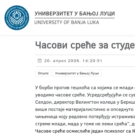
Часови среће за студ
20. април 2006. 14:20:51
Опште
Универзитет у Бањој Луци
У борби против тешкоћа са којима се млади с
уводимо часове среће. Усредсређујући се су
Селдон, директор Велингтон колеџа у Беркши
више постаје материјалистичко и опседнуто с
чињеница коју редовно потврђују истражива
стреме млади, мада у томе не лежи срећа”, д
Часове среће осмислиће један психолог са 