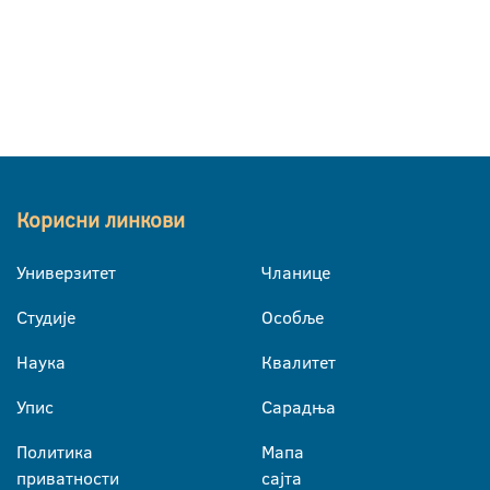
Корисни линкови
Универзитет
Чланице
Студије
Особље
Наука
Квалитет
Упис
Сарадња
Политика
Мапа
приватности
сајта