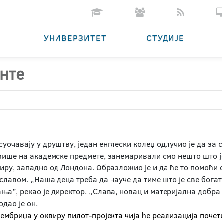
УНИВЕРЗИТЕТ
СТУДИЈЕ
енте
уочавају у друштву, један енглески колеџ одлучио је да за с
више на академске предмете, занемаривали смо нешто што је
ру, западно од Лондона. Образложио је и да ће то помоћи с
лавом. „Наша деца треба да науче да тиме што је све богати
ња”, рекао је директор. „Слава, новац и материјална добра
одао је он.
Кембриџа у оквиру пилот-пројекта чија ће реализација поче