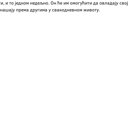
ти, и то једном недељно. Он ће им омогућити да овладају сво
онашају према другима у свакодневном животу.