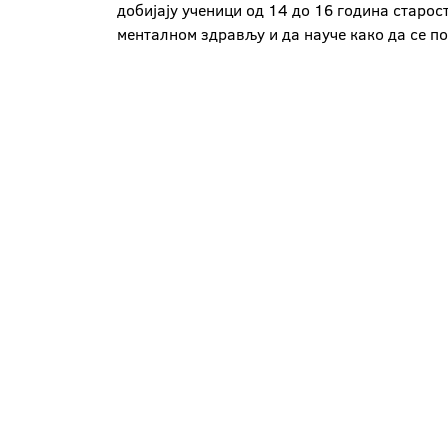
добијају ученици од 14 до 16 година старос
менталном здрављу и да науче како да се п