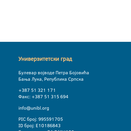
Универзитетски град
Булевар војводе Петра Бојовића
Бања Лука, Република Српска
+387 51 321 171
Факс: +387 51 315 694
info@unibl.org
PIC број: 995591705
ID број: E10186843