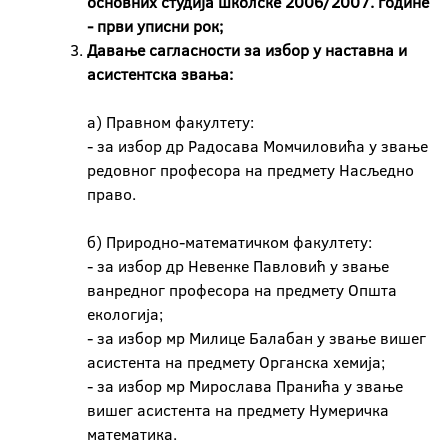
основних студија школске 2006/2007. године
- први уписни рок;
Давање сагласности за избор у наставна и
асистентска звања:
а) Правном факултету:
- за избор др Радосава Момчиловића у звање
редовног професора на предмету Насљедно
право.
б) Природно-математичком факултету:
- за избор др Невенке Павловић у звање
ванредног професора на предмету Општа
екологија;
- за избор мр Милице Балабан у звање вишег
асистента на предмету Органска хемија;
- за избор мр Мирослава Пранића у звање
вишег асистента на предмету Нумеричка
математика.