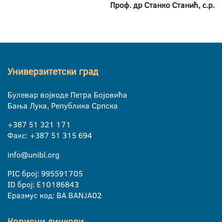
Проф. др Станко Станић, с.р.
Универзитетски град
Булевар војводе Петра Бојовића
Бања Лука, Република Српска
+387 51 321 171
Факс: +387 51 315 694
info@unibl.org
PIC број: 995591705
ID број: E10186843
Еразмус код: BA BANJA02
Корисни линкови