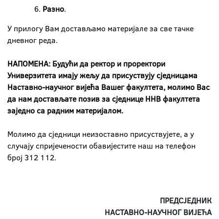
Разно
.
У прилогу Вам достављамо материјале за све тачке
дневног реда.
НАПОМЕНА: Будући да ректор и проректори
Универзитета имају жељу да присуствују сједницама
Наставно-научног вијећа Вашег факултета, молимо Вас
да нам достављате позив за сједнице ННВ факултета
заједно са радним материјалом.
Молимо да сједници неизоставно присуствујете, а у
случају спријечености обавијестите наш на телефон
број 312 112.
ПРЕДСЈЕДНИК
НАСТАВНО-НАУЧНОГ ВИЈЕЋА