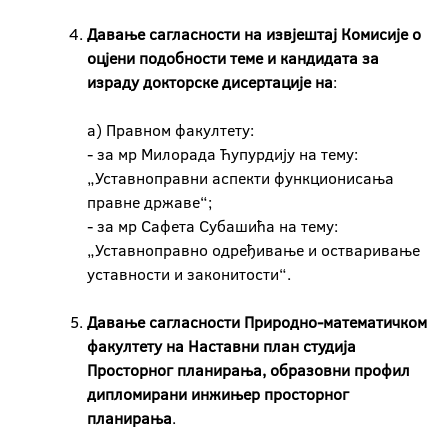
Давање сагласности на извјештај Комисије о
оцјени подобности теме и кандидата за
израду докторске дисертације на
:
а) Правном факултету:
- за мр Милорада Ћупурдију на тему:
„Уставноправни аспекти функционисања
правне државе“;
- за мр Сафета Субашића на тему:
„Уставноправно одређивање и остваривање
уставности и законитости“.
Давање сагласности Природно-математичком
факултету на Наставни план студија
Просторног планирања, образовни профил
дипломирани инжињер просторног
планирања
.