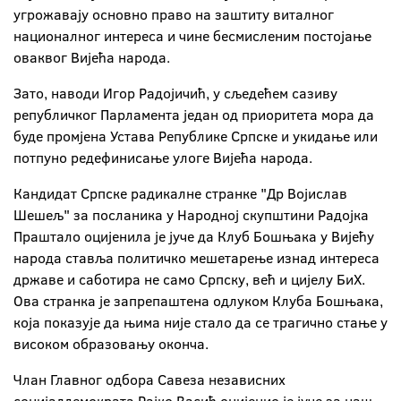
угрожавају основно право на заштиту виталног
националног интереса и чине бесмисленим постојање
оваквог Вијећа народа.
Зато, наводи Игор Радојичић, у сљедећем сазиву
републичког Парламента један од приоритета мора да
буде промјена Устава Републике Српске и укидање или
потпуно редефинисање улоге Вијећа народа.
Кандидат Српске радикалне странке "Др Војислав
Шешељ" за посланика у Народној скупштини Радојка
Праштало оцијенила је јуче да Клуб Бошњака у Вијећу
народа ставља политичко мешетарење изнад интереса
државе и саботира не само Српску, већ и цијелу БиХ.
Ова странка је запрепаштена одлуком Клуба Бошњака,
која показује да њима није стало да се трагично стање у
високом образовању оконча.
Члан Главног одбора Савеза независних