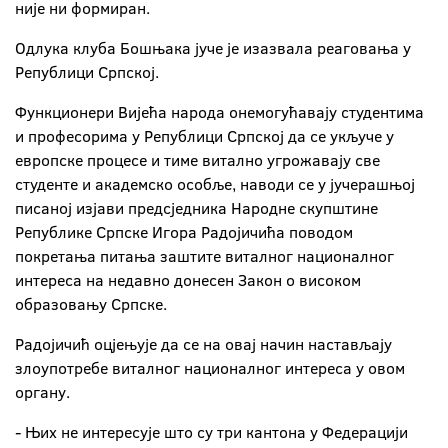
није ни формиран.
Одлука клуба Бошњака јуче је изазвала реаговања у
Републици Српској.
Функционери Вијећа народа онемогућавају студентима
и професорима у Републици Српској да се укључе у
европске процесе и тиме витално угрожавају све
студенте и академско особље, наводи се у јучерашњој
писаној изјави предсједника Народне скупштине
Републике Српске Игора Радојичића поводом
покретања питања заштите виталног националног
интереса на недавно донесен Закон о високом
образовању Српске.
Радојичић оцјењује да се на овај начин настављају
злоупотребе виталног националног интереса у овом
органу.
- Њих не интересује што су три кантона у Федерацији