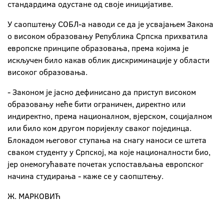
стандардима одустане од своје иницијативе.
У саопштењу СОБЛ-а наводи се да је усвајањем Закона
о високом образовању Република Српска прихватила
европске принципе образовања, према којима је
искључен било какав облик дискриминације у области
високог образовања.
- Законом је јасно дефинисано да приступ високом
образовању неће бити ограничен, директно или
индиректно, према националном, вјерском, социјалном
или било ком другом поријеклу сваког појединца.
Блокадом његовог ступања на снагу наноси се штета
сваком студенту у Српској, ма које националности био,
јер онемогућавате почетак успостављања европског
начина студирања - каже се у саопштењу.
Ж. МАРКОВИЋ