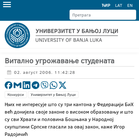
ЋИР
LAT
EN
Витално угрожавање студената
02. август 2006. 11:42:28
Конкурси
Универзитет у Бањој Луци
Њих не интересује што су три кантона у Федерацији БиХ
већ донијела своје законе о високом образовању и што
су сви Хрвати и половина Бошњака у Народној
скупштини Српске гласали за овај закон, каже Игор
Радојичић