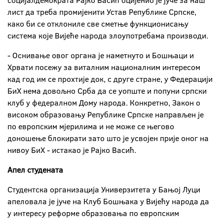
социјалдемократа Рајко Васић оцијенио је јуче за наш
лист да треба промијенити Устав Републике Српске,
како би се отклониле све сметње функционисању
система које Вијеће народа злоупотребама производи.
- Оснивање овог органа је наметнуто и Бошњаци и
Хрвати посежу за виталним националним интересом
кад год им се прохтије док, с друге стране, у Федерацији
БиХ нема довољно Срба да се уопште и попуни српски
клуб у федералном Дому народа. Конкретно, Закон о
високом образовању Републике Српске направљен је
по европским мјерилима и не може се његово
доношење блокирати зато што је усвојен прије оног на
нивоу БиХ - истакао је Рајко Васић.
Апел студената
Студентска организација Универзитета у Бањој Луци
апеловала је јуче на Клуб Бошњака у Вијећу народа да
у интересу реформе образовања по европским