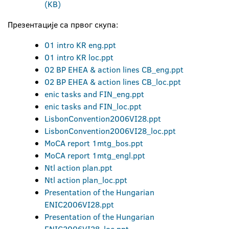
(KB)
Презентације са првог скупа:
01 intro KR eng.ppt
01 intro KR loc.ppt
02 BP EHEA & action lines CB_eng.ppt
02 BP EHEA & action lines CB_loc.ppt
enic tasks and FIN_eng.ppt
enic tasks and FIN_loc.ppt
LisbonConvention2006VI28.ppt
LisbonConvention2006VI28_loc.ppt
MoCA report 1mtg_bos.ppt
MoCA report 1mtg_engl.ppt
Ntl action plan.ppt
Ntl action plan_loc.ppt
Presentation of the Hungarian
ENIC2006VI28.ppt
Presentation of the Hungarian