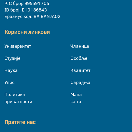
PIC број: 995591705
ID број: E10186843
Еразмус код: BA BANJA02
Корисни линкови
Универзитет
Чланице
Студије
Особље
Наука
Квалитет
Упис
Сарадња
Политика
Мапа
приватности
сајта
Пратите нас