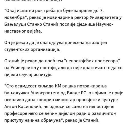
"Овај испитни рок треба да буде завршен до 7.
новембра", рекао је новинарима ректор Универзитета у
Бањалуци Станко Станић послије сједнице Научно-
наставног вијећа.
Он је рекао да је ова одлука донесена на захтјев
студентских организација.
Станић је рекао да проблем "непостојећих професора"
на Универзитету постоји, али да није драстичан те да се
цијели случај испитује.
"Сто осамдесет хиљада КМ вишка потраживања
бањалучког Универзитета од Владе РС, о којима је прије
неколико дана говорио министар просвјете и културе
Антон Касиповић, не односи се само на непостојеће
професоре него се већим дијелом ради о различитом
приступу начина обрачуна", рекао је Станић.