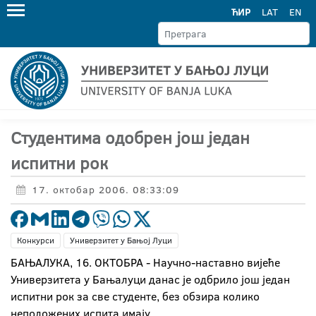
ЋИР
LAT
EN
Студентима одобрен још један
испитни рок
17. октобар 2006. 08:33:09
Конкурси
Универзитет у Бањој Луци
БАЊАЛУКА, 16. ОКТОБРА - Научно-наставно вијеће
Универзитета у Бањалуци данас је одбрило још један
испитни рок за све студенте, без обзира колико
неположених испита имају.