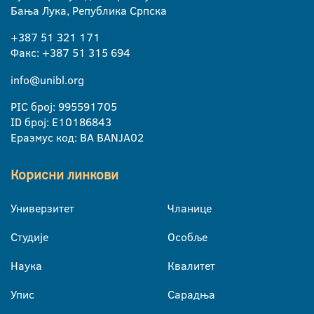
Бања Лука, Република Српска
+387 51 321 171
Факс: +387 51 315 694
info@unibl.org
PIC број: 995591705
ID број: E10186843
Еразмус код: BA BANJA02
Корисни линкови
Универзитет
Чланице
Студије
Особље
Наука
Квалитет
Упис
Сарадња