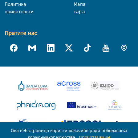
Политика
Мапа
приватности
сајта
Пратите нас
Ова веб страница користи колачиће ради побољшања
корисничког искуства.
Прочитај више