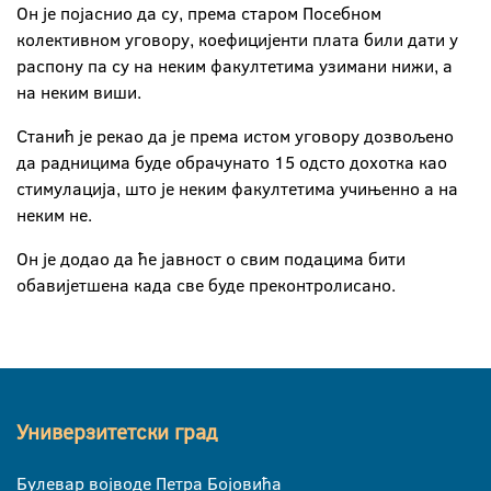
Он је појаснио да су, према старом Посебном
колективном уговору, коефицијенти плата били дати у
распону па су на неким факултетима узимани нижи, а
на неким виши.
Станић је рекао да је према истом уговору дозвољено
да радницима буде обрачунато 15 одсто дохотка као
стимулација, што је неким факултетима учињенно а на
неким не.
Он је додао да ће јавност о свим подацима бити
обавијетшена када све буде преконтролисано.
Универзитетски град
Булевар војводе Петра Бојовића