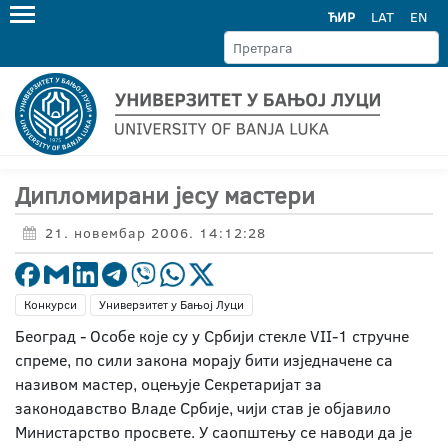
ЋИР
LAT
EN
Дипломирани јесу мастери
21. новембар 2006. 14:12:28
Конкурси
Универзитет у Бањој Луци
Београд - Особе које су у Србији стекле VII-1 стручне
спреме, по сили закона морају бити изједначене са
називом мастер, оцењује Секретаријат за
законодавство Владе Србије, чији став је објавило
Министарство просвете. У саопштењу се наводи да је