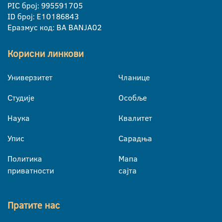
PIC број: 995591705
ID број: E10186843
Еразмус код: BA BANJA02
Корисни линкови
Универзитет
Чланице
Студије
Особље
Наука
Квалитет
Упис
Сарадња
Политика
Мапа
приватности
сајта
Пратите нас