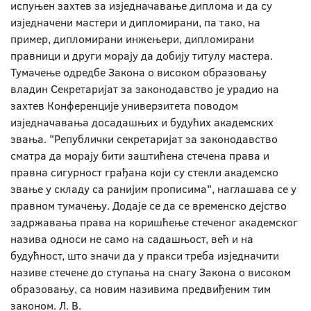
испуњен захтев за изједначавање диплома и да су
изједначени мастери и дипломирани, па тако, на
пример, дипломирани инжењери, дипломирани
правници и други морају да добију титулу мастера.
Тумачење одредбе Закона о високом образовању
владин Секретаријат за законодавство је урадио на
захтев Конференције универзитета поводом
изједначавања досадашњих и будућих академских
звања. "Републички секретаријат за законодавство
сматра да морају бити заштићена стечена права и
правна сигурност грађана који су стекли академско
звање у складу са ранијим прописима", наглашава се у
правном тумачењу. Додаје се да се временско дејство
задржавања права на коришћење стеченог академског
назива односи не само на садашњост, већ и на
будућност, што значи да у пракси треба изједначити
називе стечене до ступања на снагу Закона о високом
образовању, са новим називима предвиђеним тим
законом. Л. В.