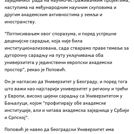
заједничког рада на научно-истраживачким пројектима,
наступима на међународним научним скуповима и
другим академским активностима у земљи и
иностранству.
"Потписивањем овог споразума, и поред успјешне
деценијске сарадње, која није била
институционализована, сада стварамо праве темеље за
дугорочну сарадњу на путу укључивања оба
универзитета у јединствени европски академски
простор", рекао је Поповић.
Он је нагласио да Универзитет у Београду, и поред тога
што важи као најстарији универзитет у региону и трећи
у Европи, високо цијени сарадњу са Универзитетом у
Бањалуци, којом "профитирају обе академске
институције, али и читава академска заједница у Србији
и Српској".
Поповић је навео да београдски Универзитет има