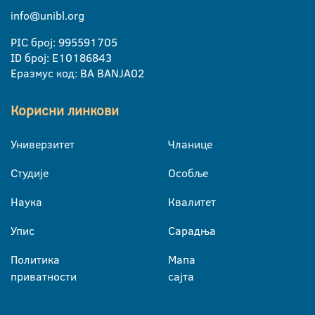
info@unibl.org
PIC број: 995591705
ID број: E10186843
Еразмус код: BA BANJA02
Корисни линкови
Универзитет
Чланице
Студије
Особље
Наука
Квалитет
Упис
Сарадња
Политика
Мапа
приватности
сајта