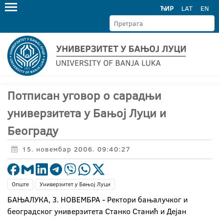
ЋИР
LAT
EN
Потписан уговор о сарадњи
универзитета у Бањој Луци и
Београду
15. новембар 2006. 09:40:27
Опште
Универзитет у Бањој Луци
БАЊАЛУКА, 3. НОВЕМБРА - Ректори бањалучког и
београдског универзитета Станко Станић и Дејан