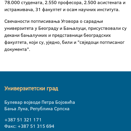
78.000 студената, 2.550 професора, 2.500 асистената и
истраживача, 31 факултет и осам научних института.
Свечаности потписивања Уговора о сарадњи
универзитета у Београду и Бањалуци, присуствовали су
декани бањалучких и представници београдских
факултета, који су, уједно, били и "свједоци потписаног
документа".
Универзитетски град
Булевар војводе Петра Бојовића
Бања Лука, Република Српска
+387 51 321 171
Факс: +387 51 315 694