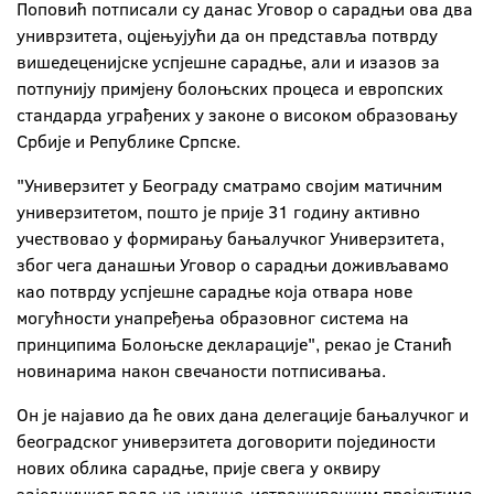
Поповић потписали су данас Уговор о сарадњи ова два
униврзитета, оцјењујући да он представља потврду
вишедеценијске успјешне сарадње, али и изазов за
потпунију примјену болоњских процеса и европских
стандарда уграђених у законе о високом образовању
Србије и Републике Српске.
"Универзитет у Београду сматрамо својим матичним
универзитетом, пошто је прије 31 годину активно
учествовао у формирању бањалучког Универзитета,
због чега данашњи Уговор о сарадњи доживљавамо
као потврду успјешне сарадње која отвара нове
могућности унапређења образовног система на
принципима Болоњске декларације", рекао је Станић
новинарима након свечаности потписивања.
Он је најавио да ће ових дана делегације бањалучког и
београдског универзитета договорити појединости
нових облика сарадње, прије свега у оквиру