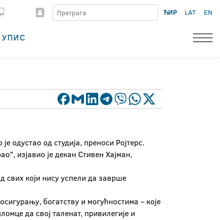
ЋИР
LAT
EN
УПИС
је одустао од студија, преноси Ројтерс.
о", изјавио је декан Стивен Хајман,
од свих који нису успели да заврше
осигурању, богатству и могућностима – које
ломце да свој таленат, привилегије и