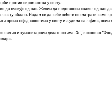
борби против сиромаштва у свету.
во да очекује од нас. Желим да подстакнем сваког од вас 
ак за ту област. Надам се да себе нећете посматрати само 
дити према неједнакостима у свету и људима са којима, осим
 посветио и хуманитарним делатностима. Он је основао "Фонд
олара.