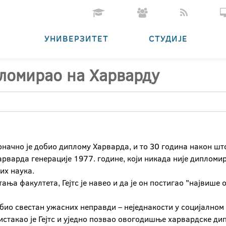
УНИВЕРЗИТЕТ
СТУДИЈЕ
пломирао на Харварду
оначно је добио диплому Харварда, и то 30 година након што 
рварда генерације 1977. године, који никада није дипломира
их наука.
тања факултета, Гејтс је навео и да је он постигао "највише 
 био свестан ужасних неправди – неједнакости у социјалном 
истакао је Гејтс и уједно позвао овогодишње харвардске дип