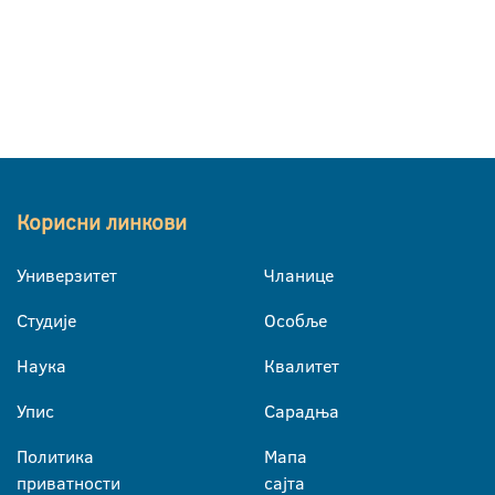
Корисни линкови
Универзитет
Чланице
Студије
Особље
Наука
Квалитет
Упис
Сарадња
Политика
Мапа
приватности
сајта