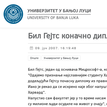
Бил Гејтс коначно ди
09. јун 2007. 16:19:48
Опште
Универзитет у Бањој Луци
Бил Гејтс, један од оснивача Мицрософт-а, к
"Одајемо признање најславнијем студенту Ха
додељујући Гејтсу почасну диплому из правн
Иако је рекао да се искрено каје због напуш
Харвард".
Напустио сам факултет јер у то време нисам
су милионе људи осудиле на живот у очају", 