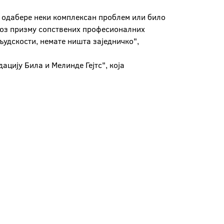
да одабере неки комплексан проблем или било
кроз призму сопствених професионалних
 људскости, немате ништа заједничко",
ацију Била и Мелинде Гејтс", која