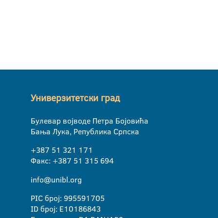
Универзитетски град
Булевар војводе Петра Бојовића
Бања Лука, Република Српска
+387 51 321 171
Факс: +387 51 315 694
info@unibl.org
PIC број: 995591705
ID број: E10186843