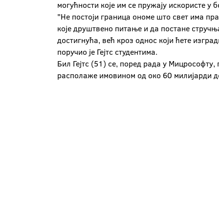
могућности које им се пружају искористе у 
"Не постоји граница ономе што свет има пра
које друштвено питање и да постане стручњ
достигнућа, већ кроз однос који ћете изгра
поручио је Гејтс студентима.
Бил Гејтс (51) се, поред рада у Мицрософту,
располаже имовином од око 60 милијарди д