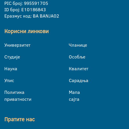
PIC број: 995591705
ID број: E10186843
Еразмус код: BA BANJA02
Корисни линкови
Универзитет
Чланице
Студије
Особље
Наука
Квалитет
Упис
Сарадња
Политика
Мапа
приватности
сајта
Пратите нас