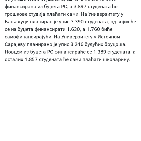
финансирано из буџета РС, а 3.897 студената ће
трошкове студија плаћати сами. На Универзитету у
Бањалуци планиран је упис 3.390 студената, од којих ће
се из буџета финансирати 1.630, а 1.760 биће
самофинансирајући. На Универзитету у Источном
Сарајеву планирано је упис 3.246 будућих бруцоша.
Новцем из буџета РС финансираће се 1.389 студената, а
осталих 1.857 студената ће сами плаћати школарину.