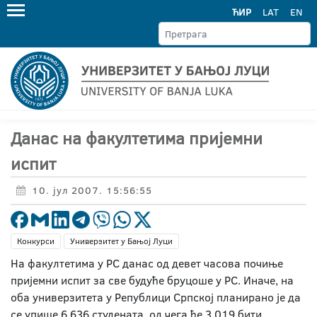
ЋИР
LAT
EN
Данас на факултетима пријемни
испит
10. јул 2007. 15:56:55
Конкурси
Универзитет у Бањој Луци
На факултетима у РС данас од девет часова почиње
пријемни испит за све будуће бруцоше у РС. Иначе, на
оба универзитета у Републици Српској планирано је да
се упише 6.636 студената, од чега ће 3.019 бити