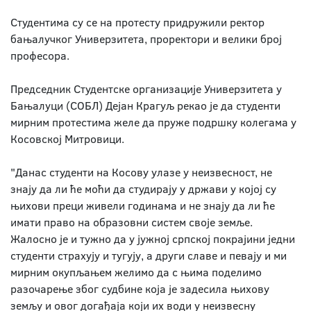
Студентима су се на протесту придружили ректор
бањалучког Универзитета, проректори и велики број
професора.
Председник Студентске организације Универзитета у
Бањалуци (СОБЛ) Дејан Крагуљ рекао је да студенти
мирним протестима желе да пруже подршку колегама у
Косовској Митровици.
"Данас студенти на Косову улазе у неизвесност, не
знају да ли ће моћи да студирају у држави у којој су
њихови преци живели годинама и не знају да ли ће
имати право на образовни систем своје земље.
Жалосно је и тужно да у јужној српској покрајини једни
студенти страхују и тугују, а други славе и певају и ми
мирним окупљањем желимо да с њима поделимо
разочарење због судбине која је задесила њихову
земљу и овог догађаја који их води у неизвесну