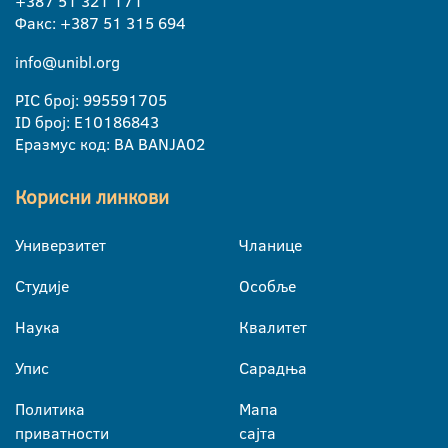
+387 51 321 171
Факс: +387 51 315 694
info@unibl.org
PIC број: 995591705
ID број: E10186843
Еразмус код: BA BANJA02
Корисни линкови
Универзитет
Чланице
Студије
Особље
Наука
Квалитет
Упис
Сарадња
Политика
Мапа
приватности
сајта