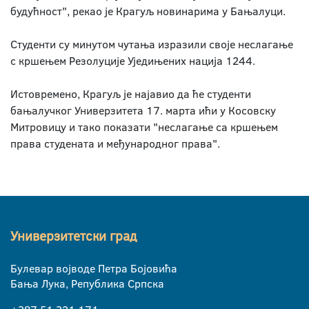
будућност", рекао је Крагуљ новинарима у Бањалуци.
Студенти су минутом чутања изразили своје неслагање
с кршењем Резолуције Уједињених нација 1244.
Истовремено, Крагуљ је најавио да ће студенти
бањалучког Универзитета 17. марта ићи у Косовску
Митровицу и тако показати "неслагање са кршењем
права студената и међународног права".
Универзитетски град
Булевар војводе Петра Бојовића
Бања Лука, Република Српска