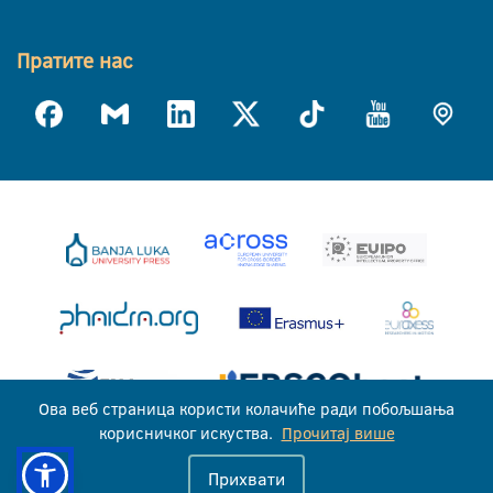
Пратите нас
Ова веб страница користи колачиће ради побољшања
корисничког искуства.
Прочитај више
Универзитет у Бањој Луци © 2026
Прихвати
Сва права задржана