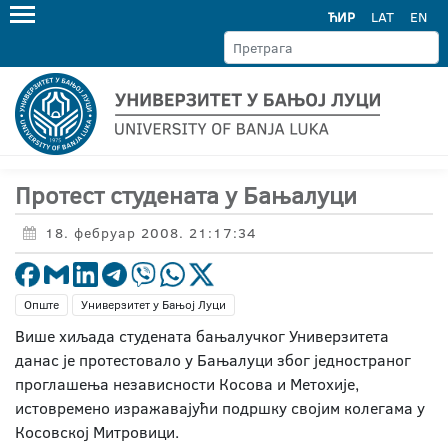
ЋИР
LAT
EN
Протест студената у Бањалуци
18. фебруар 2008. 21:17:34
Опште
Универзитет у Бањој Луци
Више хиљада студената бањалучког Универзитета
данас је протестовало у Бањалуци због једностраног
проглашења независности Косова и Метохије,
истовремено изражавајући подршку својим колегама у
Косовској Митровици.