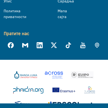
Упис
Сарадња
Политика
Мапа
приватности
сајта
Пратите нас