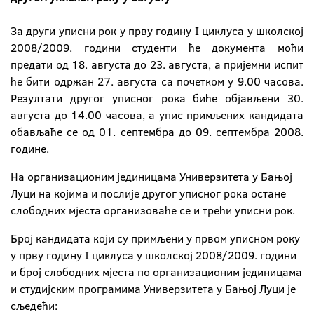
За други уписни рок у прву годину I циклуса у школској
2008/2009. години студенти ће документа моћи
предати од 18. августа до 23. августа, а пријемни испит
ће бити одржан 27. августа са почетком у 9.00 часова.
Резултати другог уписног рока биће објављени 30.
августа до 14.00 часова, а упис примљених кандидата
обављаће се од 01. септембра до 09. септембра 2008.
године.
На организационим јединицама Универзитета у Бањој
Луци на којима и послије другог уписног рока остане
слободних мјеста организоваће се и трећи уписни рок.
Број кандидата који су примљени у првом уписном року
у прву годину I циклуса у школској 2008/2009. години
и број слободних мјеста по организационим јединицама
и студијским програмима Универзитета у Бањој Луци је
сљедећи: