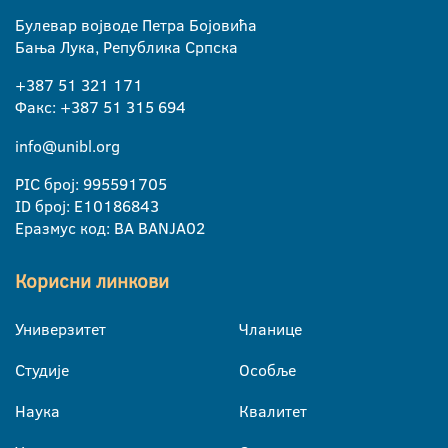
Булевар војводе Петра Бојовића
Бања Лука, Република Српска
+387 51 321 171
Факс: +387 51 315 694
info@unibl.org
PIC број: 995591705
ID број: E10186843
Еразмус код: BA BANJA02
Корисни линкови
Универзитет
Чланице
Студије
Особље
Наука
Квалитет