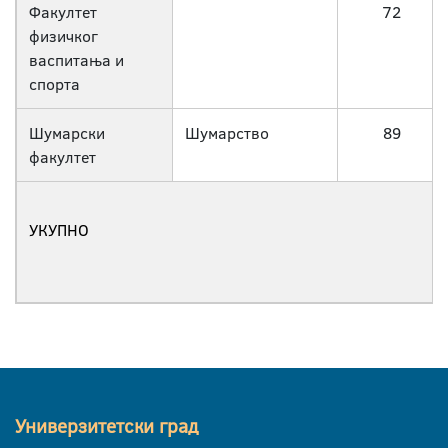
Факултет
72
физичког
васпитања и
спорта
Шумарски
Шумарство
89
факултет
УКУПНО
Универзитетски град