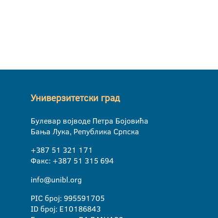
Универзитетски град
Булевар војводе Петра Бојовића
Бања Лука, Република Српска
+387 51 321 171
Факс: +387 51 315 694
info@unibl.org
PIC број: 995591705
ID број: E10186843