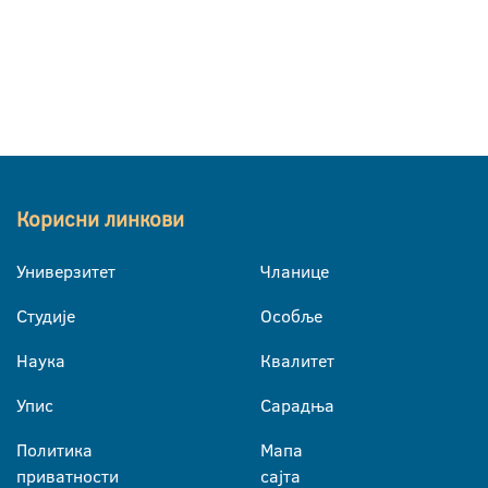
Корисни линкови
Универзитет
Чланице
Студије
Особље
Наука
Квалитет
Упис
Сарадња
Политика
Мапа
приватности
сајта