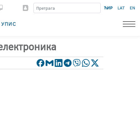
ЋИР
LAT
EN
УПИС
 електроника