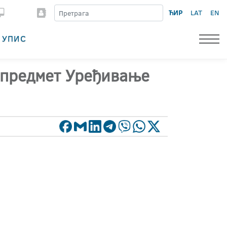
ЋИР
LAT
EN
УПИС
и предмет Уређивање