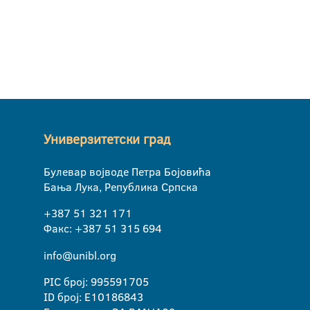
Универзитетски град
Булевар војводе Петра Бојовића
Бања Лука, Република Српска
+387 51 321 171
Факс: +387 51 315 694
info@unibl.org
PIC број: 995591705
ID број: E10186843