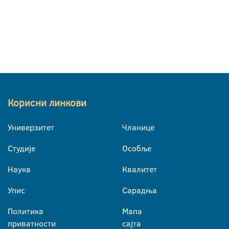
Корисни линкови
Универзитет
Чланице
Студије
Особље
Наука
Квалитет
Упис
Сарадња
Политика
Мапа
приватности
сајта