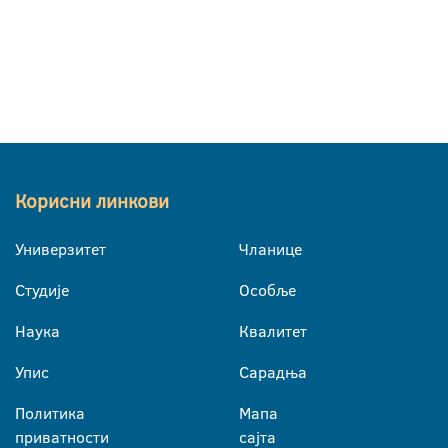
Корисни линкови
Универзитет
Чланице
Студије
Особље
Наука
Квалитет
Упис
Сарадња
Политика
Мапа
приватности
сајта