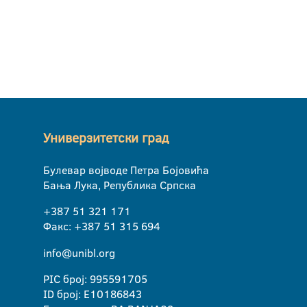
Универзитетски град
Булевар војводе Петра Бојовића
Бања Лука, Република Српска
+387 51 321 171
Факс: +387 51 315 694
info@unibl.org
PIC број: 995591705
ID број: E10186843