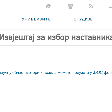
УНИВЕРЗИТЕТ
СТУДИЈЕ
Извјештај за избор наставник
 научну област мотори и возила можете преузети у .DOC фо