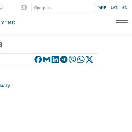
ЋИР
LAT
EN
УПИС
а
рмату