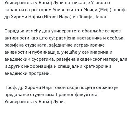
Универзитета у Бањој Луци потписао је Уговор о
сарадњи са ректором Универзитета Меиџи (Meiji), проф.
др Хироми Најом (Hiromi Naya) из Токија, Јапан.
Сарадња између два универзитета обављаће се кроз
активности као што су: размјена наставника и особља,
размјена студената, заједничке истраживачке
акивности и публикације, учешће у семинарима и
академским сусретима, размјена академског материјала
и других информација и специјални краткорочни
академски програми.
Проф. др Хироми Наја током своје посјете одржао је
предавање студентима Правног факултета
Универзитета у Бањој Луци.