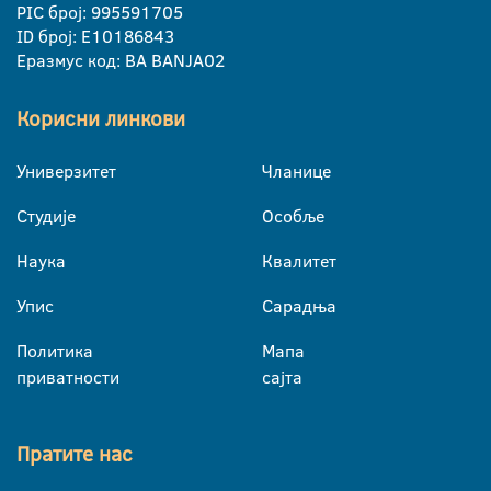
PIC број: 995591705
ID број: E10186843
Еразмус код: BA BANJA02
Корисни линкови
Универзитет
Чланице
Студије
Особље
Наука
Квалитет
Упис
Сарадња
Политика
Мапа
приватности
сајта
Пратите нас