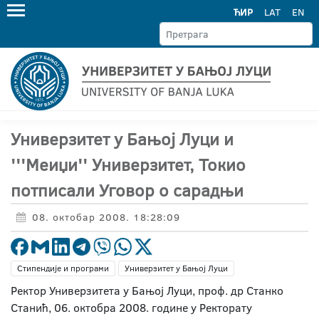
ЋИР
LAT
EN
Универзитет у Бањој Луци и
'''Меиџи'' Универзитет, Токио
потписали Уговор о сарадњи
08. октобар 2008. 18:28:09
Стипендије и програми
Универзитет у Бањој Луци
Ректор Универзитета у Бањој Луци, проф. др Станко
Станић, 06. октобра 2008. године у Ректорату