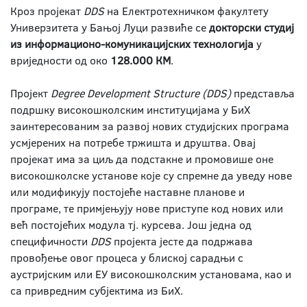
Кроз пројекат
DDS
на Електротехничком факултету
Универзитета у Бањој Луци развиће се
докторски студиј
из информационо-комуникацијских технологија
у
вриједности од око
128.000 КМ
.
Пројект
Degree Development Structure (DDS)
представља
подршку високошколским институцијама у БиХ
заинтересованим за развој нових студијских програма
усмјерених на потребе тржишта и друштва. Овај
пројекат има за циљ да подстакне и промовише оне
високошколске установе које су спремне да уведу нове
или модификују постојеће наставне планове и
програме, те примјењују нове приступе код нових или
већ постојећих модула тј. курсева. Још једна од
специфичности
DDS
пројекта јесте да подржава
провођење овог процеса у блиској сарадњи с
аустријским или ЕУ високошколским установама, као и
са привредним субјектима из БиХ.