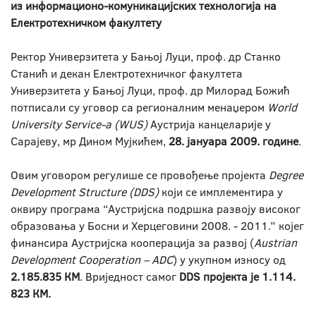
из информационо-комуникацијских технологија на
Електротехничком факултету
Ректор Универзитета у Бањој Луци, проф. др Станко
Станић и декан Електротехничког факултета
Универзитета у Бањој Луци, проф. др Милорад Божић
потписали су уговор са регионалним менаџером
World
University Service-а (WUS)
Аустрија канцеларије у
Сарајеву, мр Дином Мујкићем,
28. јануара 2009. године
.
Овим уговором регулише се провођење пројекта
Degree
Development Structure (DDS)
који се имплементира у
оквиру програма “Аустријска подршка развоју високог
образовања у Босни и Херцеговини 2008. - 2011.” којег
финансира Аустријска кооперација за развој (
Austrian
Development Cooperation – ADC
) у укупном износу од
2.185.835 КМ
. Вриједност самог
DDS пројекта је 1.114.
823 КМ.