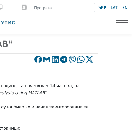
ЋИР
LAT
EN
УПИС
AB“
 године, са почетком у 14 часова, на
nalysis Using MATLAB
“.
 су на било који начин заинтерсовани за
 страници: