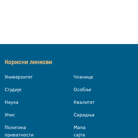
Корисни линкови
Универзитет
Чланице
Студије
Особље
Наука
Квалитет
Упис
Сарадња
Политика
Мапа
приватности
сајта