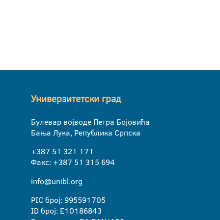
Универзитетски град
Булевар војводе Петра Бојовића
Бања Лука, Република Српска
+387 51 321 171
Факс: +387 51 315 694
info@unibl.org
PIC број: 995591705
ID број: E10186843