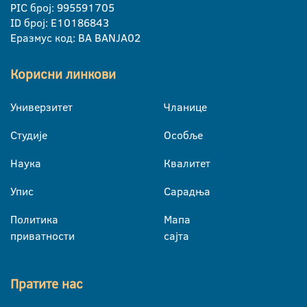
PIC број: 995591705
ID број: E10186843
Еразмус код: BA BANJA02
Корисни линкови
Универзитет
Чланице
Студије
Особље
Наука
Квалитет
Упис
Сарадња
Политика
Мапа
приватности
сајта
Пратите нас