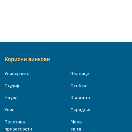
Корисни линкови
Универзитет
Чланице
Студије
Особље
Наука
Квалитет
Упис
Сарадња
Политика
Мапа
приватности
сајта