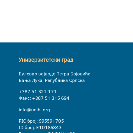
Универзитетски град
Булевар војводе Петра Бојовића
Бања Лука, Република Српска
+387 51 321 171
Факс: +387 51 315 694
info@unibl.org
PIC број: 995591705
ID број: E10186843