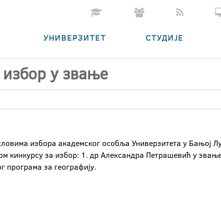
УНИВЕРЗИТЕТ
СТУДИЈЕ
 избор у звање
условима избора академског особља Универзитета у Бањој Лу
ом кинкурсу за избор: 1. др Александра Пeтрашевић у звањ
г програма за географију.