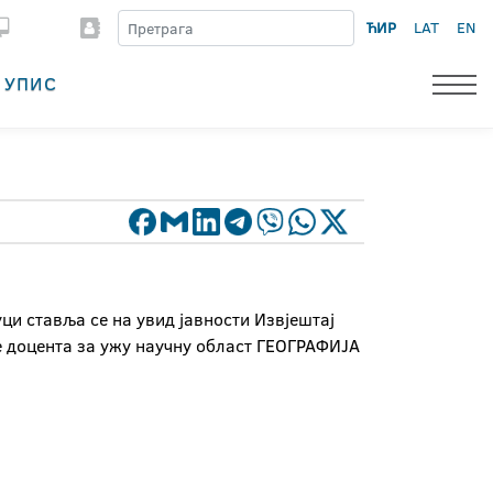
ЋИР
LAT
EN
УПИС
ци ставља се на увид јавности Извјештај
е доцента за ужу научну област ГЕОГРАФИЈА