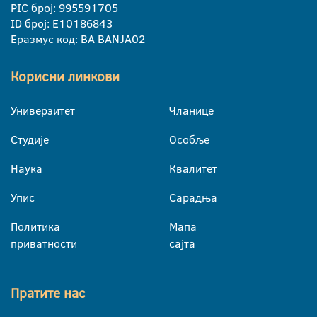
PIC број: 995591705
ID број: E10186843
Еразмус код: BA BANJA02
Корисни линкови
Универзитет
Чланице
Студије
Особље
Наука
Квалитет
Упис
Сарадња
Политика
Мапа
приватности
сајта
Пратите нас