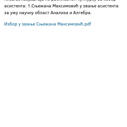
асистента: 1.Сњежана Максимовић у звање асистента
за ужу научну област Анализа и Алгебра.
Избор у звање Сњежана Максимовић.pdf