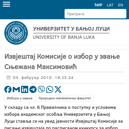
ЋИР
LAT
EN
Извјештај Комисије о избор у звање
Сњежана Максимовић
05. фебруар 2010. 18:25:24
Избори у звања
Природно-математички факултет
У складу са чл. 6 Правилника о поступку и условима
избора академског особља Универзитета у Бањој
Луци ставља се на увид јавности Извјештај Комисије за
писање извјештаја по расписаном кункурсу за избор