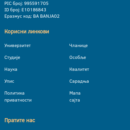
PIC број: 995591705
ID број: E10186843
Еразмус код: BA BANJA02
Корисни линкови
Универзитет
Чланице
Студије
Особље
Наука
Квалитет
Упис
Сарадња
Политика
Мапа
приватности
сајта
Пратите нас