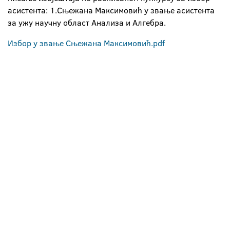
асистента: 1.Сњежана Максимовић у звање асистента
за ужу научну област Анализа и Алгебра.
Избор у звање Сњежана Максимовић.pdf