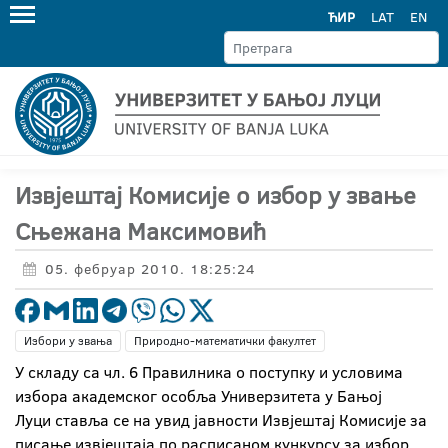
ЋИР
LAT
EN
Извјештај Комисије о избор у звање
Сњежана Максимовић
05. фебруар 2010. 18:25:24
Избори у звања
Природно-математички факултет
У складу са чл. 6 Правилника о поступку и условима
избора академског особља Универзитета у Бањој
Луци ставља се на увид јавности Извјештај Комисије за
писање извјештаја по расписаном кункурсу за избор