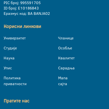
PIC број: 995591705
ID број: E10186843
Еразмус код: BA BANJA02
Корисни линкови
Универзитет
Чланице
Студије
Особље
Наука
Квалитет
Упис
Сарадња
Политика
Мапа
приватности
сајта
Пратите нас