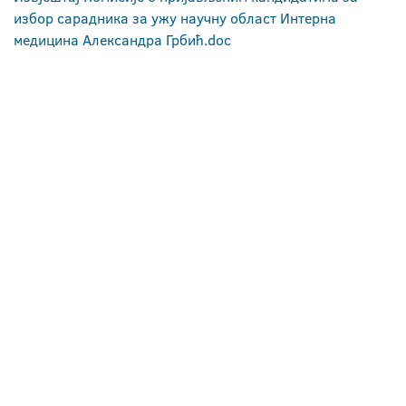
избор сарадника за ужу научну област Интерна
медицина Александра Грбић.doc