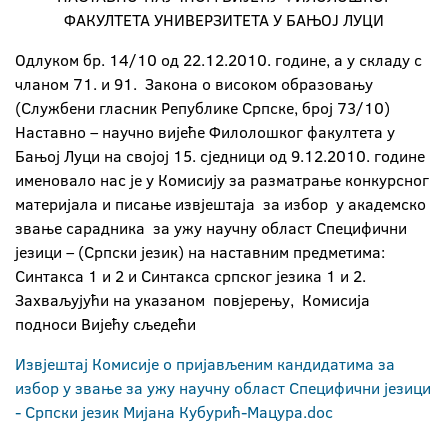
ФАКУЛТЕТА УНИВЕРЗИТЕТА У БАЊОЈ ЛУЦИ
Одлуком бр. 14/10 од 22.12.2010. године, а у складу с
чланом 71. и 91. Закона о висoком образовању
(Службени гласник Републике Српске, број 73/10)
Наставно – научно вијеће Филолошког факултета у
Бањој Луци на својој 15. сједници од 9.12.2010. године
именовало нас је у Комисију за разматрање конкурсног
материјала и писање извјештаја за избор у академско
звање сарадника за ужу научну област Специфични
језици – (Српски језик) на наставним предметима:
Синтакса 1 и 2 и Синтакса српског језика 1 и 2.
Захваљујући на указаном повјерењу, Комисија
подноси Вијећу сљедећи
Извјештај Комисије о пријављеним кандидатима за
избор у звање за ужу научну област Специфични језици
- Српски језик Мијана Кубурић-Мацура.doc