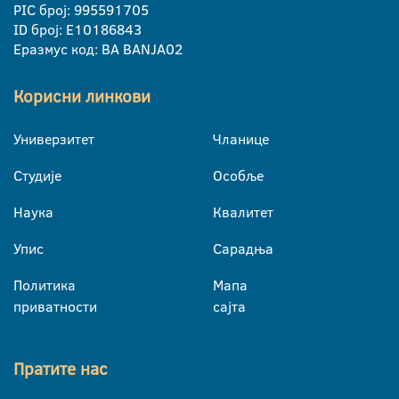
PIC број: 995591705
ID број: E10186843
Еразмус код: BA BANJA02
Корисни линкови
Универзитет
Чланице
Студије
Особље
Наука
Квалитет
Упис
Сарадња
Политика
Мапа
приватности
сајта
Пратите нас