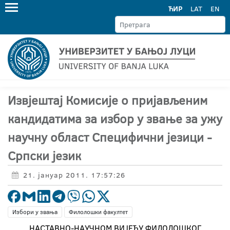
ЋИР
LAT
EN
Извјештај Комисије о пријављеним
кандидатима за избор у звање за ужу
научну област Специфични језици -
Српски језик
21. јануар 2011. 17:57:26
Избори у звања
Филолошки факултет
НАСТАВНО-НАУЧНОМ ВИЈЕЋУ ФИЛОЛОШКОГ