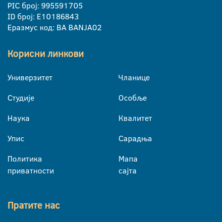
PIC број: 995591705
ID број: E10186843
Еразмус код: BA BANJA02
Корисни линкови
Универзитет
Чланице
Студије
Особље
Наука
Квалитет
Упис
Сарадња
Политика
Мапа
приватности
сајта
Пратите нас