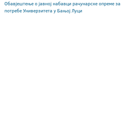
Обавјештење о јавној набавци рачунарске опреме за
потребе Универзитета у Бањој Луци