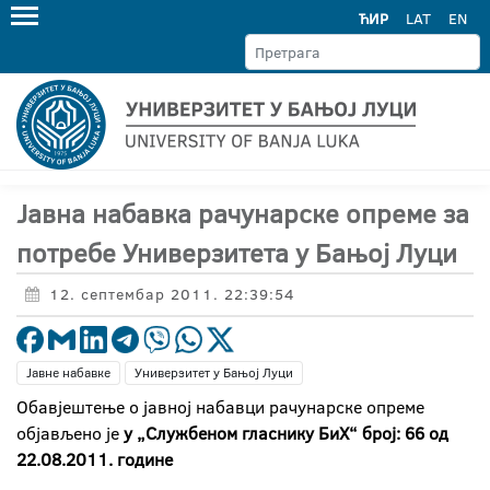
ЋИР
LAT
EN
Јавна набавка рачунарске опреме за
потребе Универзитета у Бањој Луци
12. септембар 2011. 22:39:54
Јавне набавке
Универзитет у Бањој Луци
Обавјештење о јавној набавци рачунарске опреме
објављено је
у „Службеном гласнику БиХ“ број: 66 од
22.08.2011. године